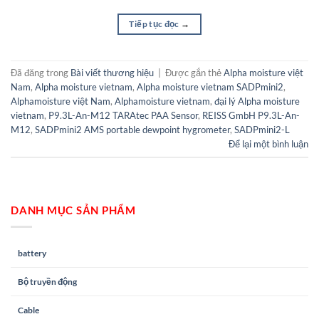
Tiếp tục đọc
→
Đã đăng trong
Bài viết thương hiệu
|
Được gắn thẻ
Alpha moisture việt
Nam
,
Alpha moisture vietnam
,
Alpha moisture vietnam SADPmini2
,
Alphamoisture việt Nam
,
Alphamoisture vietnam
,
đại lý Alpha moisture
vietnam
,
P9.3L-An-M12 TARAtec PAA Sensor
,
REISS GmbH P9.3L-An-
M12
,
SADPmini2 AMS portable dewpoint hygrometer
,
SADPmini2-L
Để lại một bình luận
DANH MỤC SẢN PHẨM
battery
Bộ truyền động
Cable