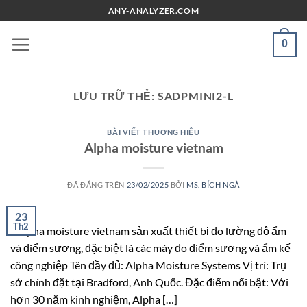
Chuyển
ANY-ANALYZER.COM
đến
nội
0
dung
LƯU TRỮ THẺ:
SADPMINI2-L
BÀI VIẾT THƯƠNG HIỆU
Alpha moisture vietnam
ĐÃ ĐĂNG TRÊN
23/02/2025
BỞI
MS. BÍCH NGÀ
23
Th2
Alpha moisture vietnam sản xuất thiết bị đo lường độ ẩm
và điểm sương, đặc biệt là các máy đo điểm sương và ẩm kế
công nghiệp Tên đầy đủ: Alpha Moisture Systems Vị trí: Trụ
sở chính đặt tại Bradford, Anh Quốc. Đặc điểm nổi bật: Với
hơn 30 năm kinh nghiệm, Alpha […]