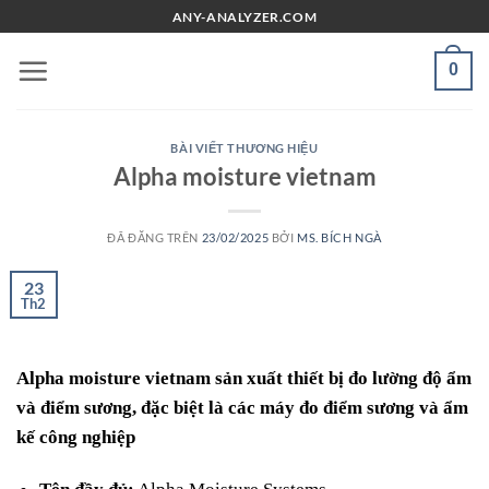
Chuyển
ANY-ANALYZER.COM
đến
nội
0
dung
BÀI VIẾT THƯƠNG HIỆU
Alpha moisture vietnam
ĐÃ ĐĂNG TRÊN
23/02/2025
BỞI
MS. BÍCH NGÀ
23
Th2
Alpha moisture vietnam sản xuất thiết bị đo lường độ ẩm
và điểm sương, đặc biệt là các máy đo điểm sương và ẩm
kế công nghiệp