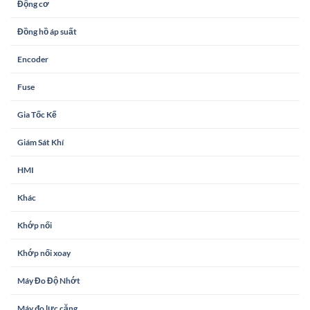
Động cơ
Đồng hồ áp suất
Encoder
Fuse
Gia Tốc Kế
Giám Sát Khí
HMI
Khác
Khớp nối
Khớp nối xoay
Máy Đo Độ Nhớt
Máy đo lực căng