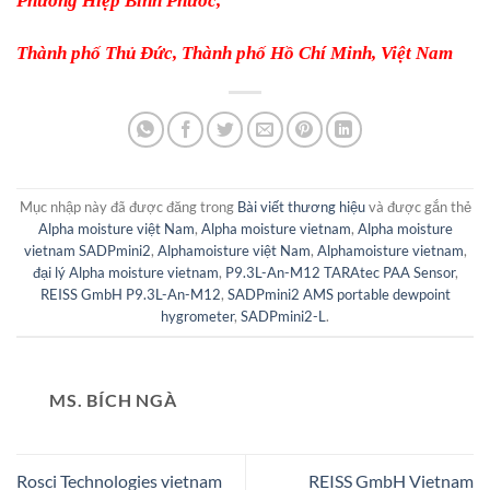
Phường Hiệp Bình Phước,
Thành phố Thủ Đức, Thành phố Hồ Chí Minh, Việt Nam
Mục nhập này đã được đăng trong
Bài viết thương hiệu
và được gắn thẻ
Alpha moisture việt Nam
,
Alpha moisture vietnam
,
Alpha moisture
vietnam SADPmini2
,
Alphamoisture việt Nam
,
Alphamoisture vietnam
,
đại lý Alpha moisture vietnam
,
P9.3L-An-M12 TARAtec PAA Sensor
,
REISS GmbH P9.3L-An-M12
,
SADPmini2 AMS portable dewpoint
hygrometer
,
SADPmini2-L
.
MS. BÍCH NGÀ
Rosci Technologies vietnam
REISS GmbH Vietnam