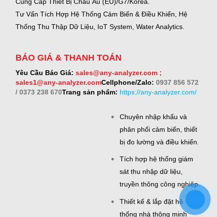
Cung Cấp Thiết Bị Châu Âu (EU)/G7/Korea.
Tư Vấn Tích Hợp Hệ Thống Cảm Biến & Điều Khiển, Hệ
Thống Thu Thập Dữ Liệu, IoT System, Water Analytics.
BÁO GIÁ & THANH TOÁN
Yêu Cầu Báo Giá:
sales@any-analyzer.com ;
sales1@any-analyzer.com
Cellphone/Zalo:
0937 856 572
/ 0373 238 670
Trang sản phẩm:
https://any-analyzer.com/
Chuyên nhập khẩu và
phân phối cảm biến, thiết
bị đo lường và điều khiển.
Tích hợp hệ thống giám
sát thu nhập dữ liệu,
truyền thông công nghiệp.
Thiết kế & lắp đặt hệ
thống nhà thông minh