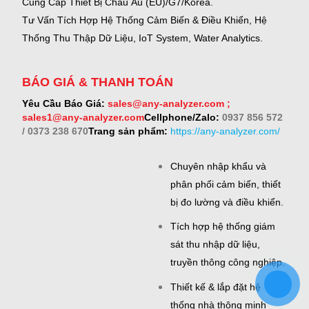
Cung Cấp Thiết Bị Châu Âu (EU)/G7/Korea.
Tư Vấn Tích Hợp Hệ Thống Cảm Biến & Điều Khiển, Hệ
Thống Thu Thập Dữ Liệu, IoT System, Water Analytics.
BÁO GIÁ & THANH TOÁN
Yêu Cầu Báo Giá:
sales@any-analyzer.com ;
sales1@any-analyzer.com
Cellphone/Zalo:
0937 856 572
/ 0373 238 670
Trang sản phẩm:
https://any-analyzer.com/
Chuyên nhập khẩu và
phân phối cảm biến, thiết
bị đo lường và điều khiển.
Tích hợp hệ thống giám
sát thu nhập dữ liệu,
truyền thông công nghiệp.
Thiết kế & lắp đặt hệ
thống nhà thông minh