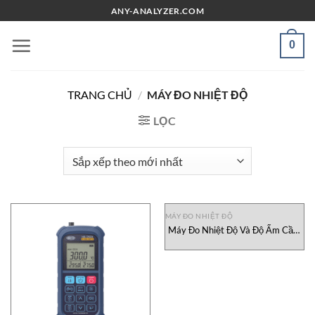
Chuyển
ANY-ANALYZER.COM
đến
nội
0
dung
TRANG CHỦ
/
MÁY ĐO NHIỆT ĐỘ
LỌC
MÁY ĐO NHIỆT ĐỘ
Máy Đo Nhiệt Độ Và Độ Ẩm Cầm
Tay HM70 F4E1A0DB Vaisala
Việt Nam