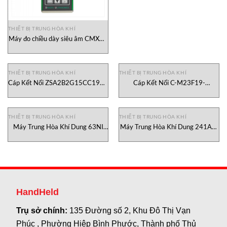
THIẾT BỊ TRUNG HÒA KHÍ
Máy đo chiều dày siêu âm CMXDL
Checkline, đại lý Checkline Việt
Nam
THIẾT BỊ TRUNG HÒA KHÍ
THIẾT BỊ TRUNG HÒA KHÍ
Cáp Kết Nối ZSA2B2G15CC1926
Cáp Kết Nối C-M23F19-
Euchner
19XDIFPU06 Euchner
THIẾT BỊ TRUNG HÒA KHÍ
THIẾT BỊ TRUNG HÒA KHÍ
Máy Trung Hòa Khí Dung 63NI
Máy Trung Hòa Khí Dung 241AM
Durag Việt Nam
Durag Việt Nam
HandHeld
Trụ sở chính:
135 Đường số 2, Khu Đô Thị Vạn
Phúc , Phường Hiệp Bình Phước, Thành phố Thủ