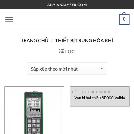
Chuyển
ANY-ANALYZER.COM
đến
nội
0
dung
TRANG CHỦ
/
THIẾT BỊ TRUNG HÒA KHÍ
LỌC
THIẾT BỊ TRUNG HÒA KHÍ
Van bi hai chiều 8E000 Valbia