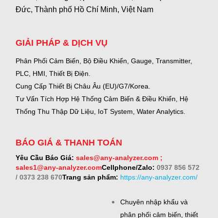
Đức, Thành phố Hồ Chí Minh, Việt Nam
GIẢI PHÁP & DỊCH VỤ
Phân Phối Cảm Biến, Bộ Điều Khiển, Gauge,
Transmitter,
PLC, HMI, Thiết Bị Điện.
Cung Cấp Thiết Bị Châu Âu (EU)/G7/Korea.
Tư Vấn Tích Hợp Hệ Thống Cảm Biến & Điều Khiển, Hệ
Thống Thu Thập Dữ Liệu, IoT System, Water Analytics.
BÁO GIÁ & THANH TOÁN
Yêu Cầu Báo Giá:
sales@any-analyzer.com ;
sales1@any-analyzer.com
Cellphone/Zalo:
0937 856 572
/ 0373 238 670
Trang sản phẩm:
https://any-analyzer.com/
Chuyên nhập khẩu và
phân phối cảm biến, thiết