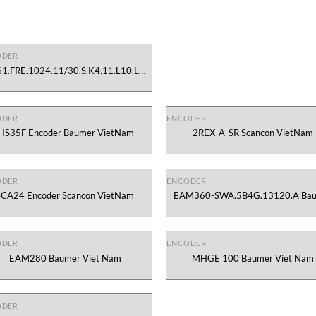
ODER
1.FRE.1024.11/30.S.K4.11.L10.LD2-
1130 ITALSENSOR
ODER
ENCODER
HS35F Encoder Baumer VietNam
2REX-A-SR Scancon VietNam
ODER
ENCODER
SCA24 Encoder Scancon VietNam
EAM360-SWA.5B4G.13120.A Ba
Viet Nam
ODER
ENCODER
EAM280 Baumer Viet Nam
MHGE 100 Baumer Viet Nam
ODER