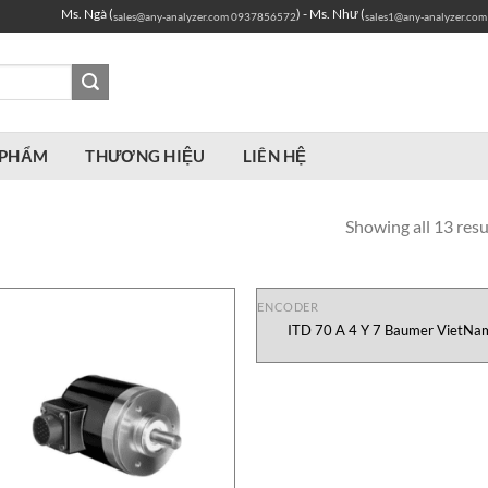
Ms. Ngà (
) - Ms. Như (
sales@any-analyzer.com
0937856572
sales1@any-analyzer.com
 PHẨM
THƯƠNG HIỆU
LIÊN HỆ
Showing all 13 resu
ENCODER
ITD 70 A 4 Y 7 Baumer VietNa