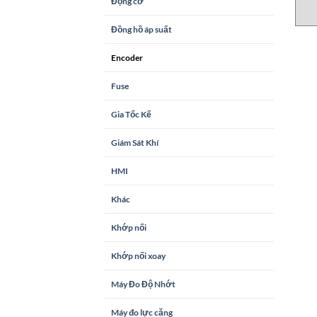
Động cơ
Đồng hồ áp suất
Encoder
Fuse
Gia Tốc Kế
Giám Sát Khí
HMI
Khác
Khớp nối
Khớp nối xoay
Máy Đo Độ Nhớt
Máy đo lực căng