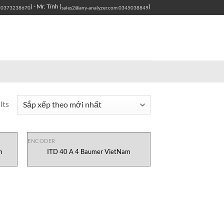
) - Mr. Tính (
)
0373238670
sales2@any-analyzer.com
0345038849
lts
ENCODER
m
ITD 40 A 4 Baumer VietNam