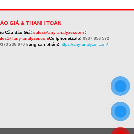
ÁO GIÁ & THANH TOÁN
êu Cầu Báo Giá:
sales@any-analyzer.com ;
ales1@any-analyzer.com
Cellphone/Zalo:
0937 856 572
 0373 238 670
Trang sản phẩm:
https://any-analyzer.com/