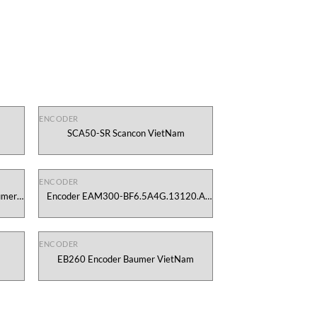
ENCODER
SCA50-SR Scancon VietNam
ENCODER
umer
Encoder EAM300-BF6.5A4G.13120.A
Baumer
ENCODER
EB260 Encoder Baumer VietNam