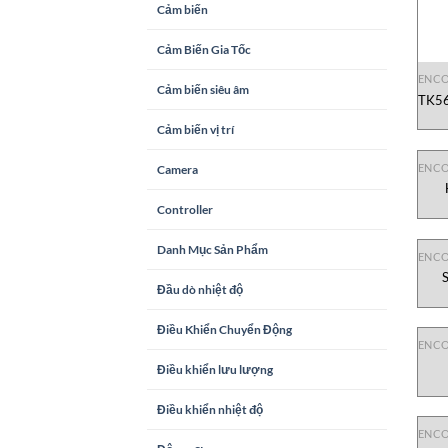
Cảm biến
Cảm Biến Gia Tốc
ENC
Cảm biến siêu âm
TK56
Cảm biến vị trí
ENC
Camera
Controller
Danh Mục Sản Phẩm
ENC
Đầu dò nhiệt độ
Điều Khiển Chuyển Động
ENC
Điều khiển lưu lượng
Điều khiển nhiệt độ
ENC