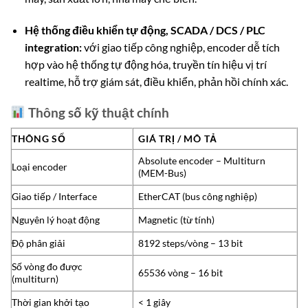
Hệ thống điều khiển tự động, SCADA / DCS / PLC
integration:
với giao tiếp công nghiệp, encoder dễ tích
hợp vào hệ thống tự động hóa, truyền tín hiệu vị trí
realtime, hỗ trợ giám sát, điều khiển, phản hồi chính xác.
Thông số kỹ thuật chính
THÔNG SỐ
GIÁ TRỊ / MÔ TẢ
Absolute encoder – Multiturn
Loại encoder
(MEM-Bus)
Giao tiếp / Interface
EtherCAT (bus công nghiệp)
Nguyên lý hoạt động
Magnetic (từ tính)
Độ phân giải
8192 steps/vòng – 13 bit
Số vòng đo được
65536 vòng – 16 bit
(multiturn)
Thời gian khởi tạo
< 1 giây