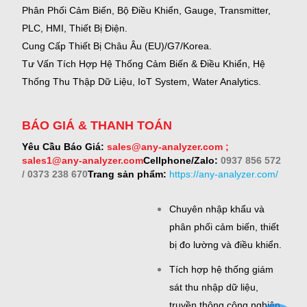
Phân Phối Cảm Biến, Bộ Điều Khiển, Gauge,
Transmitter,
PLC, HMI, Thiết Bị Điện.
Cung Cấp Thiết Bị Châu Âu (EU)/G7/Korea.
Tư Vấn Tích Hợp Hệ Thống Cảm Biến & Điều Khiển, Hệ
Thống Thu Thập Dữ Liệu, IoT System, Water Analytics.
BÁO GIÁ & THANH TOÁN
Yêu Cầu Báo Giá:
sales@any-analyzer.com ;
sales1@any-analyzer.com
Cellphone/Zalo:
0937 856 572
/ 0373 238 670
Trang sản phẩm:
https://any-analyzer.com/
Chuyên nhập khẩu và
phân phối cảm biến, thiết
bị đo lường và điều khiển.
Tích hợp hệ thống giám
sát thu nhập dữ liệu,
truyền thông công nghiệp.