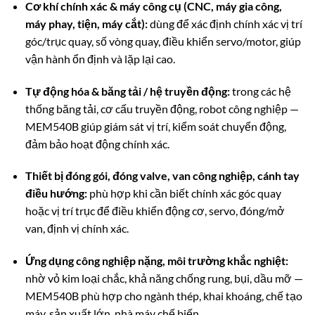
Cơ khí chính xác & máy công cụ (CNC, máy gia công,
máy phay, tiện, máy cắt):
dùng để xác định chính xác vị trí
góc/trục quay, số vòng quay, điều khiển servo/motor, giúp
vận hành ổn định và lặp lại cao.
Tự động hóa & băng tải / hệ truyền động:
trong các hệ
thống băng tải, cơ cấu truyền động, robot công nghiệp —
MEM540B giúp giám sát vị trí, kiểm soát chuyển động,
đảm bảo hoạt động chính xác.
Thiết bị đóng gói, đóng valve, van công nghiệp, cánh tay
điều hướng:
phù hợp khi cần biết chính xác góc quay
hoặc vị trí trục để điều khiển động cơ, servo, đóng/mở
van, định vị chính xác.
Ứng dụng công nghiệp nặng, môi trường khắc nghiệt:
nhờ vỏ kim loại chắc, khả năng chống rung, bụi, dầu mỡ —
MEM540B phù hợp cho ngành thép, khai khoáng, chế tạo
máy, sản xuất lớn, nhà máy chế biến.