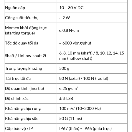
Nguồn cấp
10 ÷ 30 V DC
Công suất tiêu thụ
~ 2 W
Momen khởi động trục
≤ 0.8 N·cm
(starting torque)
Tốc độ quay tối đa
~ 6000 vòng/phút
6, 8, 10 mm (shaft) / 8, 10, 12, 14, 15
Shaft / Hollow-shaft Ø
mm (hollow shaft)
Trọng lượng khoảng
500 g
Tải trục tối đa
80 N (axial) / 100 N (radial)
Độ quán tính (inertia)
≤ 25 g·cm²
Độ chính xác
± ½ LSB
Khả năng chịu rung
100 m/s² (10–2000 Hz)
Khả năng chịu sốc
50 G (11 ms)
Cấp bảo vệ / IP
IP67 (thân) – IP65 (phía trục)