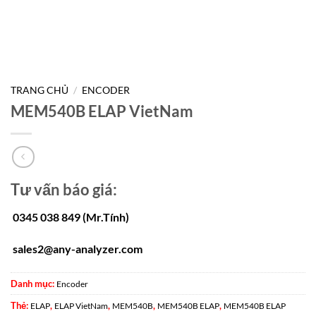
TRANG CHỦ
/
ENCODER
MEM540B ELAP VietNam
Tư vấn báo giá:
0345 038 849 (Mr.Tính)
sales2@any-analyzer.com
Danh mục:
Encoder
Thẻ:
,
,
,
,
ELAP
ELAP VietNam
MEM540B
MEM540B ELAP
MEM540B ELAP