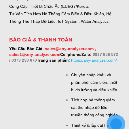
Cung Cấp Thiết Bị Châu Âu (EU)/G7/Korea.
Tư Vấn Tích Hợp Hệ Thống Cảm Biến & Điều Khiển, Hệ
Thống Thu Thập Dữ Liệu, IoT System, Water Analytics.
BÁO GIÁ & THANH TOÁN
Yêu Cầu Báo Giá:
sales@any-analyzer.com ;
sales1@any-analyzer.com
Cellphone/Zalo:
0937 856 572
/ 0373 238 670
Trang sản phẩm:
https://any-analyzer.com/
Chuyên nhập khẩu và
phân phối cảm biến, thiết
bị đo lường và điều khiển.
Tích hợp hệ thống giám
sát thu nhập dữ liệu,
truyền thông công nghiệp.
Thiết kế & lắp đặt hệ