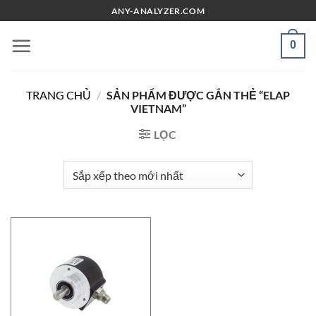
Chuyển
ANY-ANALYZER.COM
đến
nội
0
dung
TRANG CHỦ
/
SẢN PHẨM ĐƯỢC GẮN THẺ “ELAP
VIETNAM”
LỌC