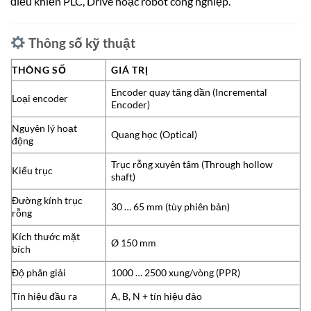
điều khiển PLC, Drive hoặc robot công nghiệp.
Thông số kỹ thuật
THÔNG SỐ
GIÁ TRỊ
Encoder quay tăng dần (Incremental
Loại encoder
Encoder)
Nguyên lý hoạt
Quang học (Optical)
động
Trục rỗng xuyên tâm (Through hollow
Kiểu trục
shaft)
Đường kính trục
30 … 65 mm (tùy phiên bản)
rỗng
Kích thước mặt
Ø 150 mm
bích
Độ phân giải
1000 … 2500 xung/vòng (PPR)
Tín hiệu đầu ra
A, B, N + tín hiệu đảo