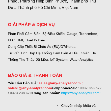
Phúc , Phường Hiệp Bình Phước, Thành phố Thủ
Đức, Thành phố Hồ Chí Minh, Việt Nam
GIẢI PHÁP & DỊCH VỤ
Phân Phối Cảm Biến, Bộ Điều Khiển, Gauge,
Transmitter,
PLC, HMI, Thiết Bị Điện.
Cung Cấp Thiết Bị Châu Âu (EU)/G7/Korea.
Tư Vấn Tích Hợp Hệ Thống Cảm Biến & Điều Khiển, Hệ
Thống Thu Thập Dữ Liệu, IoT System, Water Analytics.
BÁO GIÁ & THANH TOÁN
Yêu Cầu Báo Giá:
sales@any-analyzer.com ;
sales1@any-analyzer.com
Cellphone/Zalo:
0937 856 572
/ 0373 238 670
Trang sản phẩm:
https://any-analyzer.com/
Chuyên nhập khẩu và