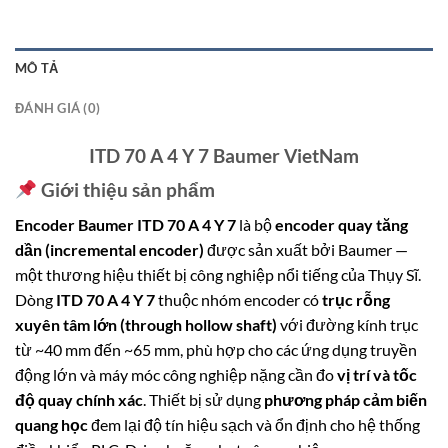
MÔ TẢ
ĐÁNH GIÁ (0)
ITD 70 A 4 Y 7 Baumer VietNam
Giới thiệu sản phẩm
Encoder Baumer ITD 70 A 4 Y 7
là bộ
encoder quay tăng
dần (incremental encoder)
được sản xuất bởi Baumer —
một thương hiệu thiết bị công nghiệp nổi tiếng của Thụy Sĩ.
Dòng
ITD 70 A 4 Y 7
thuộc nhóm encoder có
trục rỗng
xuyên tâm lớn (through hollow shaft)
với đường kính trục
từ ~40 mm đến ~65 mm, phù hợp cho các ứng dụng truyền
động lớn và máy móc công nghiệp nặng cần đo
vị trí và tốc
độ quay chính xác
. Thiết bị sử dụng
phương pháp cảm biến
quang học
đem lại độ tín hiệu sạch và ổn định cho hệ thống