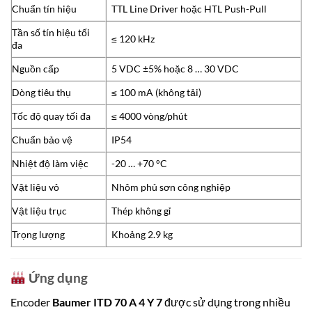
Chuẩn tín hiệu
TTL Line Driver hoặc HTL Push-Pull
Tần số tín hiệu tối
≤ 120 kHz
đa
Nguồn cấp
5 VDC ±5% hoặc 8 … 30 VDC
Dòng tiêu thụ
≤ 100 mA (không tải)
Tốc độ quay tối đa
≤ 4000 vòng/phút
Chuẩn bảo vệ
IP54
Nhiệt độ làm việc
-20 … +70 °C
Vật liệu vỏ
Nhôm phủ sơn công nghiệp
Vật liệu trục
Thép không gỉ
Trọng lượng
Khoảng 2.9 kg
Ứng dụng
Encoder
Baumer ITD 70 A 4 Y 7
được sử dụng trong nhiều