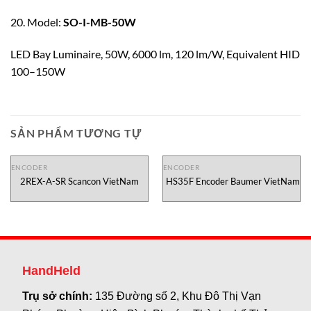
20. Model:
SO-I-MB-50W
LED Bay Luminaire, 50W, 6000 lm, 120 lm/W, Equivalent HID
100–150W
SẢN PHẨM TƯƠNG TỰ
ENCODER
ENCODER
2REX-A-SR Scancon VietNam
HS35F Encoder Baumer VietNam
HandHeld
Trụ sở chính:
135 Đường số 2, Khu Đô Thị Vạn