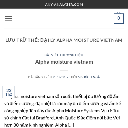
Chuyển
ANY-ANALYZER.COM
đến
nội
0
dung
LƯU TRỮ THẺ:
ĐẠI LÝ ALPHA MOISTURE VIETNAM
BÀI VIẾT THƯƠNG HIỆU
Alpha moisture vietnam
ĐÃ ĐĂNG TRÊN
23/02/2025
BỞI
MS. BÍCH NGÀ
23
Th2
Alpha moisture vietnam sản xuất thiết bị đo lường độ ẩm
và điểm sương, đặc biệt là các máy đo điểm sương và ẩm kế
công nghiệp Tên đầy đủ: Alpha Moisture Systems Vị trí: Trụ
sở chính đặt tại Bradford, Anh Quốc. Đặc điểm nổi bật: Với
hơn 30 năm kinh nghiệm, Alpha […]