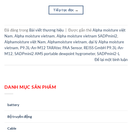
Tiếp tục đọc
→
Đã đăng trong
Bài viết thương hiệu
|
Được gắn thẻ
Alpha moisture việt
Nam
,
Alpha moisture vietnam
,
Alpha moisture vietnam SADPmini2
,
Alphamoisture việt Nam
,
Alphamoisture vietnam
,
đại lý Alpha moisture
vietnam
,
P9.3L-An-M12 TARAtec PAA Sensor
,
REISS GmbH P9.3L-An-
M12
,
SADPmini2 AMS portable dewpoint hygrometer
,
SADPmini2-L
Để lại một bình luận
DANH MỤC SẢN PHẨM
battery
Bộ truyền động
Cable