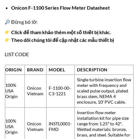
Onicon F-1100 Series Flow Meter Datasheet
Đừng bỏ lỡ:
Click để tham khảo thêm một số thiết bị khác.
Theo dõi chúng tôi để cập nhật các mẫu thiết bị
LIST CODE
ORIGIN
BRAND
MODEL
DESCRIPTION
Single turbine insertion flow
100%
meter with frequency and
Onicon
F-1100-00-
USA
scaled pulse output, plated
Vietnam
C3-1221
Origin
brass stem, NEMA 4
enclosure, 10′ PVC cable.
Insertion flow meter
installation kit for pipe size
100%
Onicon
INSTL0001-
range from 1.25″ to 42″.
USA
Vietnam
FMD
Wetted materials: bronze,
Origin
brass, and steel. Suitable for