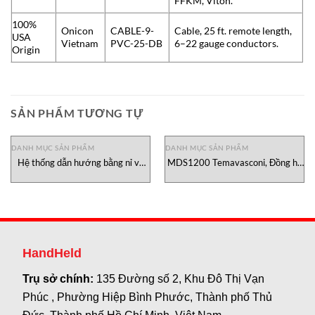
FFKM, Viton.
100%
Onicon
CABLE-9-
Cable, 25 ft. remote length,
USA
Vietnam
PVC-25-DB
6–22 gauge conductors.
Origin
SẢN PHẨM TƯƠNG TỰ
DANH MỤC SẢN PHẨM
DANH MỤC SẢN PHẨM
Hệ thống dẫn hướng bằng nỉ và
MDS1200 Temavasconi, Đồng hồ
dây ELGUIDE Erhardt-Leimer
đo áp suất MDS1200
Temavasconi Việt Nam
HandHeld
Trụ sở chính:
135 Đường số 2, Khu Đô Thị Vạn
Phúc , Phường Hiệp Bình Phước, Thành phố Thủ