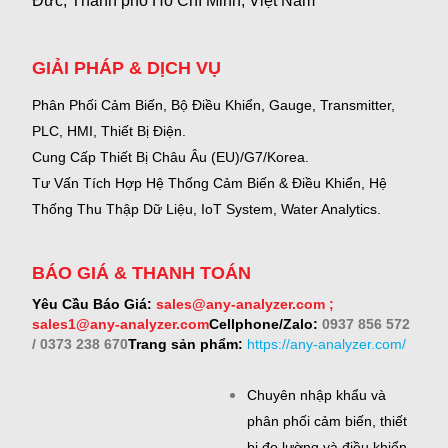
Đức, Thành phố Hồ Chí Minh, Việt Nam
GIẢI PHÁP & DỊCH VỤ
Phân Phối Cảm Biến, Bộ Điều Khiển, Gauge,
Transmitter,
PLC, HMI, Thiết Bị Điện.
Cung Cấp Thiết Bị Châu Âu (EU)/G7/Korea.
Tư Vấn Tích Hợp Hệ Thống Cảm Biến & Điều Khiển, Hệ
Thống Thu Thập Dữ Liệu, IoT System, Water Analytics.
BÁO GIÁ & THANH TOÁN
Yêu Cầu Báo Giá:
sales@any-analyzer.com ;
sales1@any-analyzer.com
Cellphone/Zalo:
0937 856 572
/ 0373 238 670
Trang sản phẩm:
https://any-analyzer.com/
Chuyên nhập khẩu và
phân phối cảm biến, thiết
bị đo lường và điều khiển.