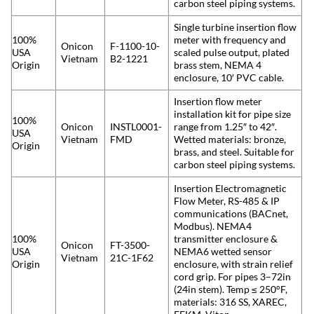
carbon steel piping systems.
Single turbine insertion flow
100%
meter with frequency and
Onicon
F-1100-10-
USA
scaled pulse output, plated
Vietnam
B2-1221
Origin
brass stem, NEMA 4
enclosure, 10′ PVC cable.
Insertion flow meter
installation kit for pipe size
100%
Onicon
INSTL0001-
range from 1.25″ to 42″.
USA
Vietnam
FMD
Wetted materials: bronze,
Origin
brass, and steel. Suitable for
carbon steel piping systems.
Insertion Electromagnetic
Flow Meter, RS-485 & IP
communications (BACnet,
Modbus). NEMA4
100%
transmitter enclosure &
Onicon
FT-3500-
USA
NEMA6 wetted sensor
Vietnam
21C-1F62
Origin
enclosure, with strain relief
cord grip. For pipes 3–72in
(24in stem). Temp ≤ 250°F,
materials: 316 SS, XAREC,