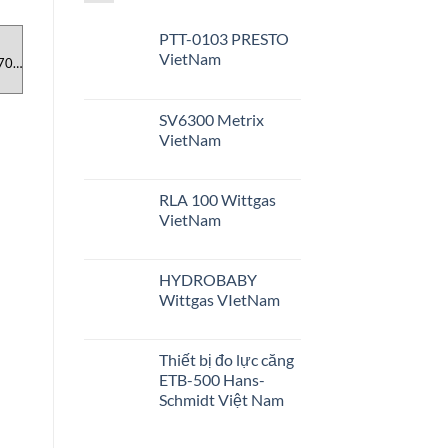
PTT-0103 PRESTO
DANH MỤC SẢN PHẨM
DANH MỤC SẢN PHẨM
D
VietNam
70-
Biến tần BM4424-SI1-21642-
PI2896 IFM, Cảm biến áp suất
0311-7012-SET Baumuller
PI2896 IFM Việt Nam
SV6300 Metrix
VietNam
RLA 100 Wittgas
VietNam
HYDROBABY
Wittgas VIetNam
Thiết bị đo lực căng
ETB-500 Hans-
Schmidt Việt Nam