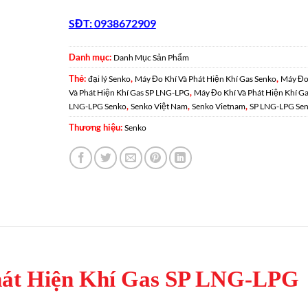
SĐT:
0
938672909
Danh mục:
Danh Mục Sản Phẩm
Thẻ:
,
,
đại lý Senko
Máy Đo Khí Và Phát Hiện Khí Gas Senko
Máy Đo
,
Và Phát Hiện Khí Gas SP LNG-LPG
Máy Đo Khí Và Phát Hiện Khí Ga
,
,
,
LNG-LPG Senko
Senko Việt Nam
Senko Vietnam
SP LNG-LPG Se
Thương hiệu:
Senko
hát Hiện Khí Gas SP LNG-LPG