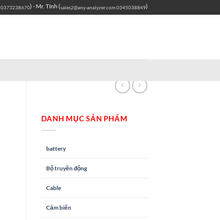
) - Mr. Tính (
)
0373238670
sales2@any-analyzer.com
0345038849
DANH MỤC SẢN PHẨM
battery
Bộ truyền động
Cable
Cảm biến