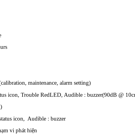
e
urs
calibration, maintenance, alarm setting)
status icon, Trouble RedLED, Audible : buzzer(90dB @ 10
)
status icon, Audible : buzzer
hạm vi phát hiện