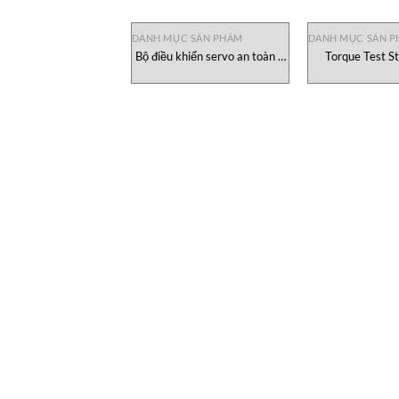
DANH MỤC SẢN PHẨM
DANH MỤC SẢN 
Bộ điều khiển servo an toàn b
Torque Test S
maXX 5300 Baumuller
ACMTS-TB Hans-s
Nam