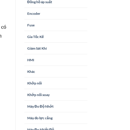
Đồng hồ áp suất
Encoder
Fuse
 có
n
Gia Tốc Kế
Giám Sát Khí
HMI
Khác
Khớp nối
Khớp nối xoay
Máy Đo Độ Nhớt
Máy đo lực căng
Máy Đo Nhiệt Độ