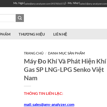
Ms. Ngà (
) - Ms. Như (
sales@any-analyzer.com
0937856572
sales1@any-analyzer.com
 PHẨM
THƯƠNG HIỆU
LIÊN HỆ
TRANG CHỦ
/
DANH MỤC SẢN PHẨM
Máy Đo Khí Và Phát Hiện Khí
Gas SP LNG-LPG Senko Việt
Nam
THÔNG TIN LIÊN LẠC:
mail:
sales@any-analyzer.com