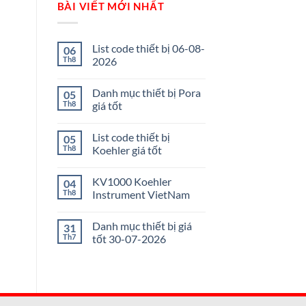
BÀI VIẾT MỚI NHẤT
List code thiết bị 06-08-
06
Th8
2026
Danh mục thiết bị Pora
05
Th8
giá tốt
List code thiết bị
05
Th8
Koehler giá tốt
KV1000 Koehler
04
Th8
Instrument VietNam
Danh mục thiết bị giá
31
Th7
tốt 30-07-2026