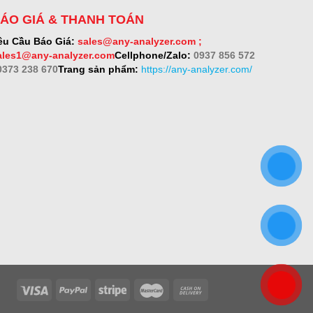
ÁO GIÁ & THANH TOÁN
êu Cầu Báo Giá:
sales@any-analyzer.com ;
ales1@any-analyzer.com
Cellphone/Zalo:
0937 856 572
 0373 238 670
Trang sản phẩm:
https://any-analyzer.com/