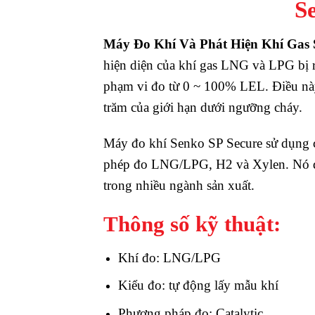
S
Máy Đo Khí Và Phát Hiện Khí Ga
hiện diện của khí gas LNG và LPG bị r
phạm vi đo từ 0 ~ 100% LEL. Điều này 
trăm của giới hạn dưới ngưỡng cháy.
Máy đo khí Senko SP Secure sử dụng c
phép đo LNG/LPG, H2 và Xylen. Nó đượ
trong nhiều ngành sản xuất.
Thông số kỹ thuật:
Khí đo: LNG/LPG
Kiểu đo: tự động lấy mẫu khí
Phương pháp đo: Catalytic