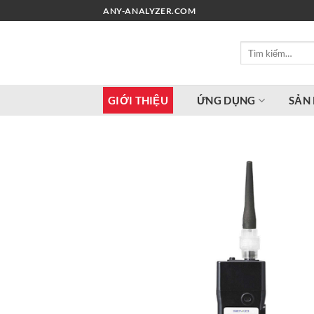
Chuyển
ANY-ANALYZER.COM
đến
nội
Tìm
dung
kiếm:
GIỚI THIỆU
ỨNG DỤNG
SẢN