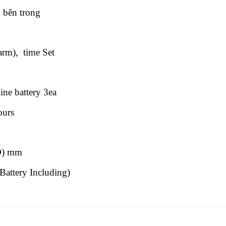
 bên trong
arm), time Set
ne battery 3ea
ours
(D) mm
Battery Including)