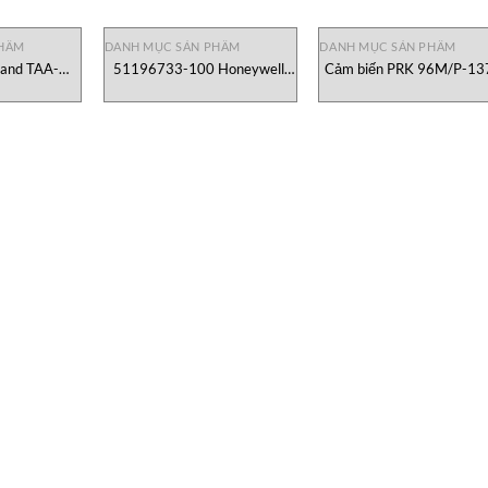
PHẨM
DANH MỤC SẢN PHẨM
DANH MỤC SẢN PHẨM
tand TAA-
51196733-100 Honeywell,
Cảm biến PRK 96M/P-13
chmidt Việt
Mô-đun Bóng Track
42 Leuze
51196733-100 Honeywell
Việt Nam