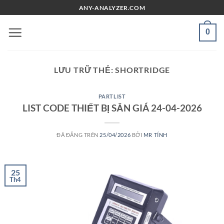
Chuyển
ANY-ANALYZER.COM
đến
nội
0
dung
LƯU TRỮ THẺ:
SHORTRIDGE
PARTLIST
LIST CODE THIẾT BỊ SẴN GIÁ 24-04-2026
ĐÃ ĐĂNG TRÊN
25/04/2026
BỞI
MR TÍNH
25
Th4