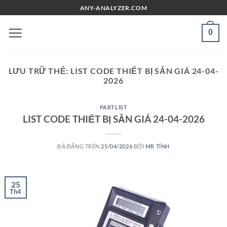
Chuyển
ANY-ANALYZER.COM
đến
nội
0
dung
LƯU TRỮ THẺ:
LIST CODE THIẾT BỊ SẴN GIÁ 24-04-
2026
PARTLIST
LIST CODE THIẾT BỊ SẴN GIÁ 24-04-2026
ĐÃ ĐĂNG TRÊN
25/04/2026
BỞI
MR TÍNH
25
Th4