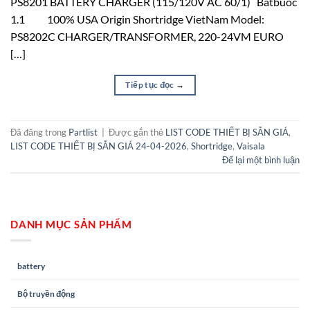
PS8201 BATTERY CHARGER (115/120V AC 60/1) Batbuoc
1.1 100% USA Origin Shortridge VietNam Model:
PS8202C CHARGER/TRANSFORMER, 220-24VM EURO
[…]
Tiếp tục đọc
→
Đã đăng trong
Partlist
|
Được gắn thẻ
LIST CODE THIẾT BỊ SẴN GIÁ
,
LIST CODE THIẾT BỊ SẴN GIÁ 24-04-2026
,
Shortridge
,
Vaisala
Để lại một bình luận
DANH MỤC SẢN PHẨM
battery
Bộ truyền động