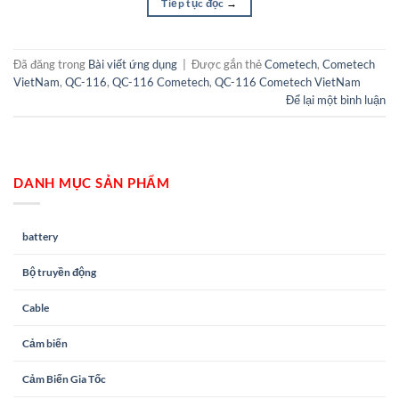
Tiếp tục đọc
→
Đã đăng trong
Bài viết ứng dụng
|
Được gắn thẻ
Cometech
,
Cometech
VietNam
,
QC-116
,
QC-116 Cometech
,
QC-116 Cometech VietNam
Để lại một bình luận
DANH MỤC SẢN PHẨM
battery
Bộ truyền động
Cable
Cảm biến
Cảm Biến Gia Tốc