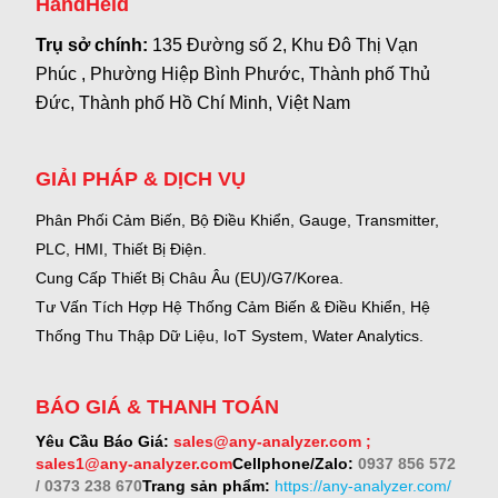
HandHeld
Trụ sở chính:
135 Đường số 2, Khu Đô Thị Vạn
Phúc , Phường Hiệp Bình Phước, Thành phố Thủ
Đức, Thành phố Hồ Chí Minh, Việt Nam
GIẢI PHÁP & DỊCH VỤ
Phân Phối Cảm Biến, Bộ Điều Khiển, Gauge,
Transmitter,
PLC, HMI, Thiết Bị Điện.
Cung Cấp Thiết Bị Châu Âu (EU)/G7/Korea.
Tư Vấn Tích Hợp Hệ Thống Cảm Biến & Điều Khiển, Hệ
Thống Thu Thập Dữ Liệu, IoT System, Water Analytics.
BÁO GIÁ & THANH TOÁN
Yêu Cầu Báo Giá:
sales@any-analyzer.com ;
sales1@any-analyzer.com
Cellphone/Zalo:
0937 856 572
/ 0373 238 670
Trang sản phẩm:
https://any-analyzer.com/