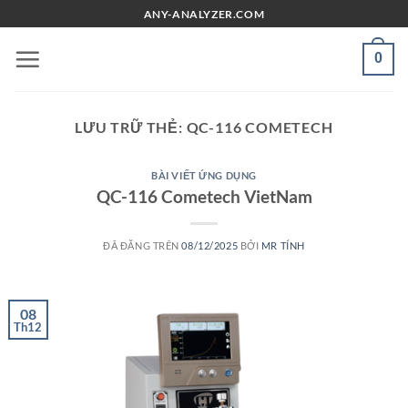
Chuyển
ANY-ANALYZER.COM
đến
nội
0
dung
LƯU TRỮ THẺ:
QC-116 COMETECH
BÀI VIẾT ỨNG DỤNG
QC-116 Cometech VietNam
ĐÃ ĐĂNG TRÊN
08/12/2025
BỞI
MR TÍNH
08
Th12