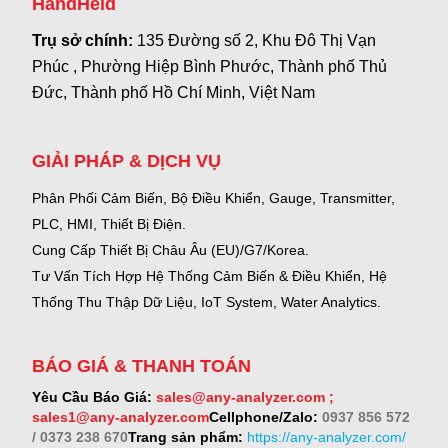
HandHeld
Trụ sở chính:
135 Đường số 2, Khu Đô Thị Vạn
Phúc , Phường Hiệp Bình Phước, Thành phố Thủ
Đức, Thành phố Hồ Chí Minh, Việt Nam
GIẢI PHÁP & DỊCH VỤ
Phân Phối Cảm Biến, Bộ Điều Khiển, Gauge,
Transmitter,
PLC, HMI, Thiết Bị Điện.
Cung Cấp Thiết Bị Châu Âu (EU)/G7/Korea.
Tư Vấn Tích Hợp Hệ Thống Cảm Biến & Điều Khiển, Hệ
Thống Thu Thập Dữ Liệu, IoT System, Water Analytics.
BÁO GIÁ & THANH TOÁN
Yêu Cầu Báo Giá:
sales@any-analyzer.com ;
sales1@any-analyzer.com
Cellphone/Zalo:
0937 856 572
/ 0373 238 670
Trang sản phẩm:
https://any-analyzer.com/