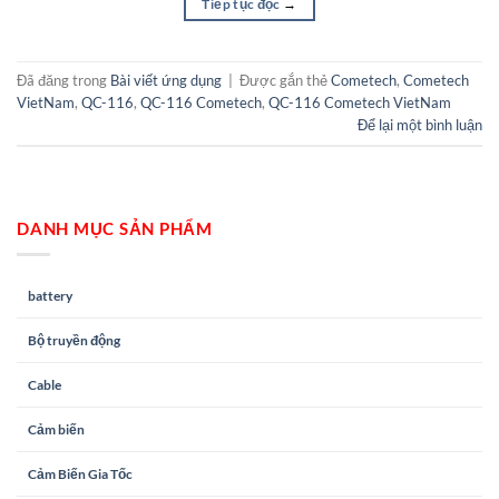
Tiếp tục đọc
→
Đã đăng trong
Bài viết ứng dụng
|
Được gắn thẻ
Cometech
,
Cometech
VietNam
,
QC-116
,
QC-116 Cometech
,
QC-116 Cometech VietNam
Để lại một bình luận
DANH MỤC SẢN PHẨM
battery
Bộ truyền động
Cable
Cảm biến
Cảm Biến Gia Tốc