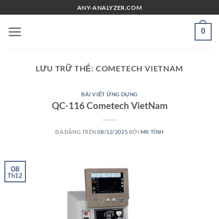
Chuyển
ANY-ANALYZER.COM
đến
nội
0
dung
LƯU TRỮ THẺ:
COMETECH VIETNAM
BÀI VIẾT ỨNG DỤNG
QC-116 Cometech VietNam
ĐÃ ĐĂNG TRÊN
08/12/2025
BỞI
MR TÍNH
08
Th12