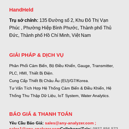
HandHeld
Trụ sở chính:
135 Đường số 2, Khu Đô Thị Vạn
Phúc , Phường Hiệp Bình Phước, Thành phố Thủ
Đức, Thành phố Hồ Chí Minh, Việt Nam
GIẢI PHÁP & DỊCH VỤ
Phân Phối Cảm Biến, Bộ Điều Khiển, Gauge,
Transmitter,
PLC, HMI, Thiết Bị Điện.
Cung Cấp Thiết Bị Châu Âu (EU)/G7/Korea.
Tư Vấn Tích Hợp Hệ Thống Cảm Biến & Điều Khiển, Hệ
Thống Thu Thập Dữ Liệu, IoT System, Water Analytics.
BÁO GIÁ & THANH TOÁN
Yêu Cầu Báo Giá:
sales@any-analyzer.com ;
sales1@any-analyzer.com
Cellphone/Zalo:
0937 856 572