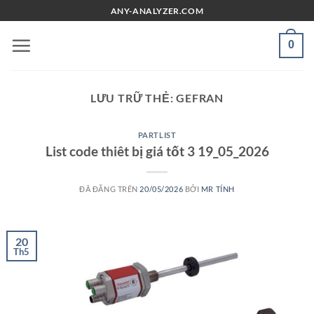
Chuyển
ANY-ANALYZER.COM
đến
nội
0
dung
LƯU TRỮ THẺ:
GEFRAN
PARTLIST
List code thiêt bị giá tốt 3 19_05_2026
ĐÃ ĐĂNG TRÊN
20/05/2026
BỞI
MR TÍNH
20
Th5