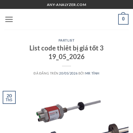
Chuyển
ANY-ANALYZER.COM
đến
nội
0
dung
PARTLIST
List code thiêt bị giá tốt 3
19_05_2026
ĐÃ ĐĂNG TRÊN
20/05/2026
BỞI
MR TÍNH
20
Th5