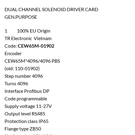
DUAL CHANNEL SOLENOID DRIVER CARD
GEN.PURPOSE
1 100% EU Origin
TR Electronic Vietnam
Code:
CEW65M-01902
Encoder
CEW65M*4096/4096 PBS
(old: 110-01902)
Step number 4096
Turns 4096
Interface Profibus DP
Code programmable
Supply voltage 11-27V
Output level RS485
Protection class IP65
Flange type ZB50