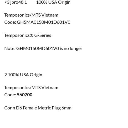
<3 jpro48 1 100% USA Origin
Temposonics/MTS Vietnam
Code: GH5MA0150M01D601V0
Temposonics® G-Series
Note: GHM0150MD601V0 is no longer
2 100% USA Origin
Temposonics/MTS Vietnam
Code:
560700
Conn D6 Female Metric Plug 6mm