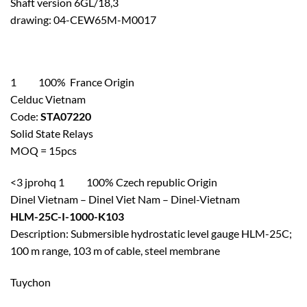
Shaft version 6GL/18,3
drawing: 04-CEW65M-M0017
1 100% France Origin
Celduc Vietnam
Code:
STA07220
Solid State Relays
MOQ = 15pcs
<3 jprohq 1 100% Czech republic Origin
Dinel Vietnam – Dinel Viet Nam – Dinel-Vietnam
HLM-25C-I-1000-K103
Description: Submersible hydrostatic level gauge HLM-25C;
100 m range, 103 m of cable, steel membrane
Tuychon