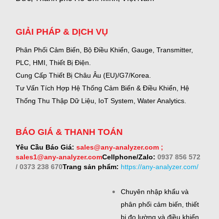
GIẢI PHÁP & DỊCH VỤ
Phân Phối Cảm Biến, Bộ Điều Khiển, Gauge,
Transmitter,
PLC, HMI, Thiết Bị Điện.
Cung Cấp Thiết Bị Châu Âu (EU)/G7/Korea.
Tư Vấn Tích Hợp Hệ Thống Cảm Biến & Điều Khiển, Hệ
Thống Thu Thập Dữ Liệu, IoT System, Water Analytics.
BÁO GIÁ & THANH TOÁN
Yêu Cầu Báo Giá:
sales@any-analyzer.com ;
sales1@any-analyzer.com
Cellphone/Zalo:
0937 856 572
/ 0373 238 670
Trang sản phẩm:
https://any-analyzer.com/
Chuyên nhập khẩu và
phân phối cảm biến, thiết
bị đo lường và điều khiển.