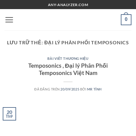
Chuyển
ANY-ANALYZER.COM
đến
nội
0
dung
LƯU TRỮ THẺ:
ĐẠI LÝ PHÂN PHỐI TEMPOSONICS
BÀI VIẾT THƯƠNG HIỆU
Temposonics , Đại lý Phân Phối
Temposonics Việt Nam
ĐÃ ĐĂNG TRÊN
20/09/2025
BỞI
MR TÍNH
20
Th9