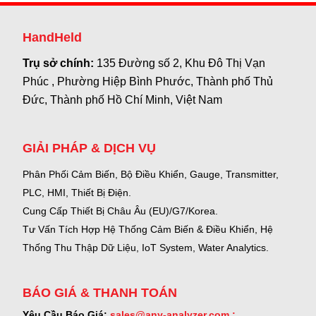
HandHeld
Trụ sở chính:
135 Đường số 2, Khu Đô Thị Vạn
Phúc , Phường Hiệp Bình Phước, Thành phố Thủ
Đức, Thành phố Hồ Chí Minh, Việt Nam
GIẢI PHÁP & DỊCH VỤ
Phân Phối Cảm Biến, Bộ Điều Khiển, Gauge,
Transmitter,
PLC, HMI, Thiết Bị Điện.
Cung Cấp Thiết Bị Châu Âu (EU)/G7/Korea.
Tư Vấn Tích Hợp Hệ Thống Cảm Biến & Điều Khiển, Hệ
Thống Thu Thập Dữ Liệu, IoT System, Water Analytics.
BÁO GIÁ & THANH TOÁN
Yêu Cầu Báo Giá:
sales@any-analyzer.com ;