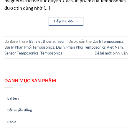
magnetostrictive độc quyền. Các sản phẩm của Temposonics
được tin dùng nhờ […]
Tiếp tục đọc
→
Đã đăng trong
Bài viết thương hiệu
|
Được gắn thẻ
Đại lí Temposonics
,
Đại lý Phân Phối Temposonics
,
Đại lý Phân Phối Temposonics Việt Nam
,
Sensor Temposonics
,
Temposonics
Để lại một bình luận
DANH MỤC SẢN PHẨM
battery
Bộ truyền động
Cable