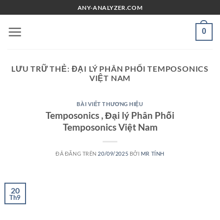
Chuyển
ANY-ANALYZER.COM
đến
nội
0
dung
LƯU TRỮ THẺ:
ĐẠI LÝ PHÂN PHỐI TEMPOSONICS
VIỆT NAM
BÀI VIẾT THƯƠNG HIỆU
Temposonics , Đại lý Phân Phối
Temposonics Việt Nam
ĐÃ ĐĂNG TRÊN
20/09/2025
BỞI
MR TÍNH
20
Th9