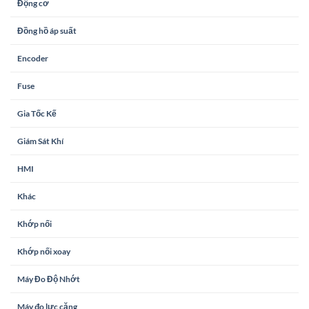
Động cơ
Đồng hồ áp suất
Encoder
Fuse
Gia Tốc Kế
Giám Sát Khí
HMI
Khác
Khớp nối
Khớp nối xoay
Máy Đo Độ Nhớt
Máy đo lực căng