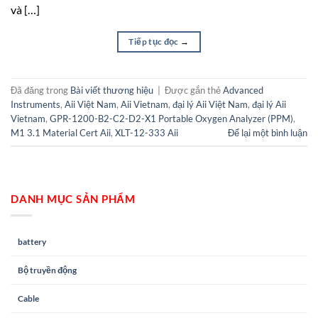
và […]
Tiếp tục đọc
→
Đã đăng trong
Bài viết thương hiệu
|
Được gắn thẻ
Advanced
Instruments
,
Aii Việt Nam
,
Aii Vietnam
,
đại lý Aii Việt Nam
,
đại lý Aii
Vietnam
,
GPR-1200-B2-C2-D2-X1 Portable Oxygen Analyzer (PPM)
,
M1 3.1 Material Cert Aii
,
XLT-12-333 Aii
Để lại một bình luận
DANH MỤC SẢN PHẨM
battery
Bộ truyền động
Cable