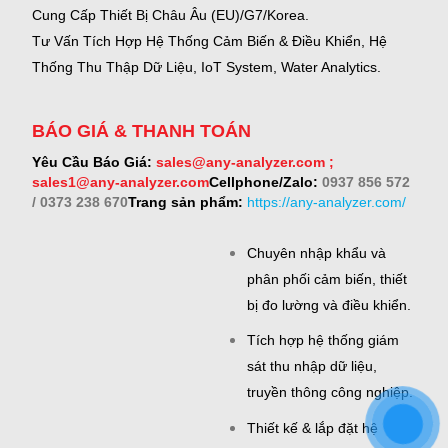
Cung Cấp Thiết Bị Châu Âu (EU)/G7/Korea.
Tư Vấn Tích Hợp Hệ Thống Cảm Biến & Điều Khiển, Hệ
Thống Thu Thập Dữ Liệu, IoT System, Water Analytics.
BÁO GIÁ & THANH TOÁN
Yêu Cầu Báo Giá:
sales@any-analyzer.com ;
sales1@any-analyzer.com
Cellphone/Zalo:
0937 856 572
/ 0373 238 670
Trang sản phẩm:
https://any-analyzer.com/
Chuyên nhập khẩu và
phân phối cảm biến, thiết
bị đo lường và điều khiển.
Tích hợp hệ thống giám
sát thu nhập dữ liệu,
truyền thông công nghiệp.
Thiết kế & lắp đặt hệ