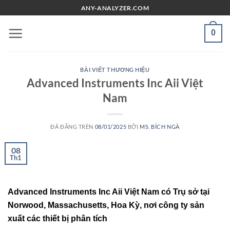
Chuyển
ANY-ANALYZER.COM
đến
nội
0
dung
BÀI VIẾT THƯƠNG HIỆU
Advanced Instruments Inc Aii Việt
Nam
ĐÃ ĐĂNG TRÊN
08/01/2025
BỞI
MS. BÍCH NGÀ
08
Th1
Advanced Instruments Inc Aii Việt Nam có Trụ sở tại
Norwood, Massachusetts, Hoa Kỳ, nơi công ty sản
xuất các thiết bị phân tích