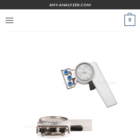
Chuyển
ANY-ANALYZER.COM
đến
nội
0
dung