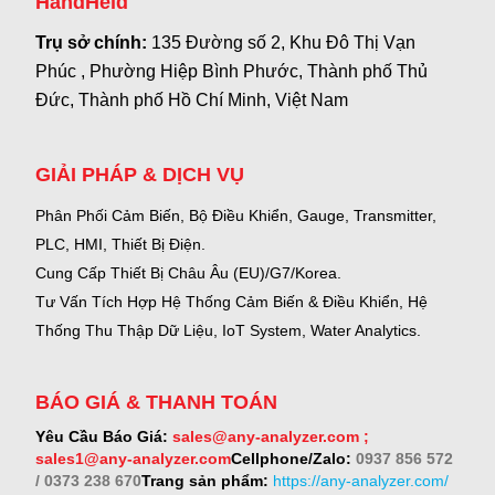
HandHeld
Trụ sở chính:
135 Đường số 2, Khu Đô Thị Vạn
Phúc , Phường Hiệp Bình Phước, Thành phố Thủ
Đức, Thành phố Hồ Chí Minh, Việt Nam
GIẢI PHÁP & DỊCH VỤ
Phân Phối Cảm Biến, Bộ Điều Khiển, Gauge,
Transmitter,
PLC, HMI, Thiết Bị Điện.
Cung Cấp Thiết Bị Châu Âu (EU)/G7/Korea.
Tư Vấn Tích Hợp Hệ Thống Cảm Biến & Điều Khiển, Hệ
Thống Thu Thập Dữ Liệu, IoT System, Water Analytics.
BÁO GIÁ & THANH TOÁN
Yêu Cầu Báo Giá:
sales@any-analyzer.com ;
sales1@any-analyzer.com
Cellphone/Zalo:
0937 856 572
/ 0373 238 670
Trang sản phẩm:
https://any-analyzer.com/