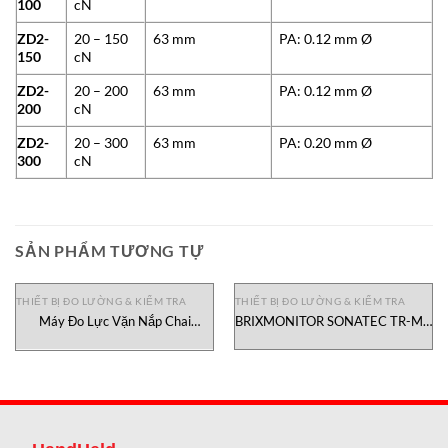
100
cN
ZD2-
20 – 150
63 mm
PA: 0.12 mm Ø
150
cN
ZD2-
20 – 200
63 mm
PA: 0.12 mm Ø
200
cN
ZD2-
20 – 300
63 mm
PA: 0.20 mm Ø
300
cN
SẢN PHẨM TƯƠNG TỰ
THIẾT BỊ ĐO LƯỜNG & KIỂM TRA
THIẾT BỊ ĐO LƯỜNG & KIỂM TRA
Máy Đo Lực Vặn Nắp Chai
BRIXMONITOR SONATEC TR-MA
MTT01-12 Mark-10 Việt Nam
CENTEC VIETNAM