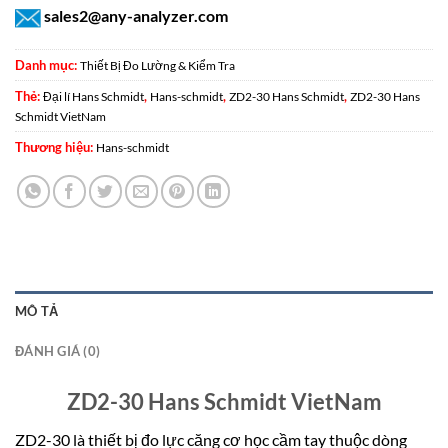
sales2@any-analyzer.com
Danh mục:
Thiết Bị Đo Lường & Kiểm Tra
Thẻ:
,
,
,
Đại lí Hans Schmidt
Hans-schmidt
ZD2-30 Hans Schmidt
ZD2-30 Hans
Schmidt VietNam
Thương hiệu:
Hans-schmidt
MÔ TẢ
ĐÁNH GIÁ (0)
ZD2-30 Hans Schmidt VietNam
ZD2-30 là thiết bị đo lực căng cơ học cầm tay thuộc dòng