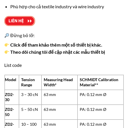
Phù hợp cho cả textile industry và wire industry
Đừng bỏ lỡ:
Click để tham khảo thêm một số thiết bị khác.
Theo dõi chúng tôi để cập nhật các mẫu thiết bị
List code
Model
Tension
Measuring Head
SCHMIDT Calibration
Range
Width*
Material**
ZD2-
3 – 30 cN
63 mm
PA: 0.12 mm Ø
30
ZD2-
5 – 50 cN
63 mm
PA: 0.12 mm Ø
50
ZD2-
10 – 100
63 mm
PA: 0.12 mm Ø