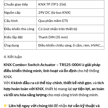
Chuẩn giao tiếp
KNX TP (TP1-256)
Nguồn cấp
29V DC (từ bus KNX)
Cấu hình
Qua phần mềm ETS
Điều khiển thủ công
Có (nút nhấn trên thiết bị)
Kiểu lắp đặt
Thanh DIN (35 mm)
Ứng dụng
Điều khiển chiếu sáng, ổ cắm, rèm, HVAC,…
4. Kết luận
KNX Combo+ Switch Actuator – TR525-0004
là
giải pháp
điều khiển thông minh, linh hoạt và ổn định
cho hệ thống
KNX.
Với
4 kênh đầu ra có thể tùy chỉnh
,
thiết kế nhỏ gọn
, và
tích
hợp hoàn toàn với KNX
, thiết bị mang lại
sự tiện lợi, an toàn
và tối ưu hóa năng lượng
cho mọi công trình thông minh.
Liên hệ ngay với chúng tôi
để nhận
tư vấn kỹ thuật và