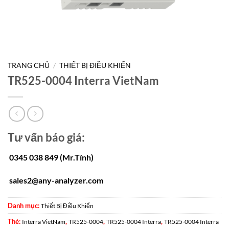
TRANG CHỦ
/
THIẾT BỊ ĐIỀU KHIỂN
TR525-0004 Interra VietNam
Tư vấn báo giá:
0345 038 849 (Mr.Tính)
sales2@any-analyzer.com
Danh mục:
Thiết Bị Điều Khiển
Thẻ:
,
,
,
Interra VietNam
TR525-0004
TR525-0004 Interra
TR525-0004 Interra