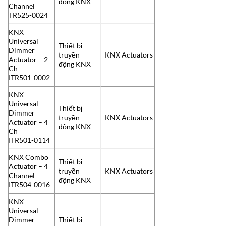
động KNX
Channel
TR525-0024
KNX
Universal
Thiết bị
Dimmer
truyền
KNX Actuators
Actuator – 2
động KNX
Ch
ITR501-0002
KNX
Universal
Thiết bị
Dimmer
truyền
KNX Actuators
Actuator – 4
động KNX
Ch
ITR501-0114
KNX Combo
Thiết bị
Actuator – 4
truyền
KNX Actuators
Channel
động KNX
ITR504-0016
KNX
Universal
Dimmer
Thiết bị