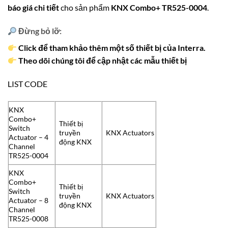
báo giá chi tiết
cho sản phẩm
KNX Combo+ TR525-0004
.
Đừng bỏ lỡ:
Click để tham khảo thêm một số thiết bị của Interra.
Theo dõi chúng tôi để cập nhật các mẫu thiết bị
LIST CODE
KNX
Combo+
Thiết bị
Switch
truyền
KNX Actuators
Actuator – 4
động KNX
Channel
TR525-0004
KNX
Combo+
Thiết bị
Switch
truyền
KNX Actuators
Actuator – 8
động KNX
Channel
TR525-0008