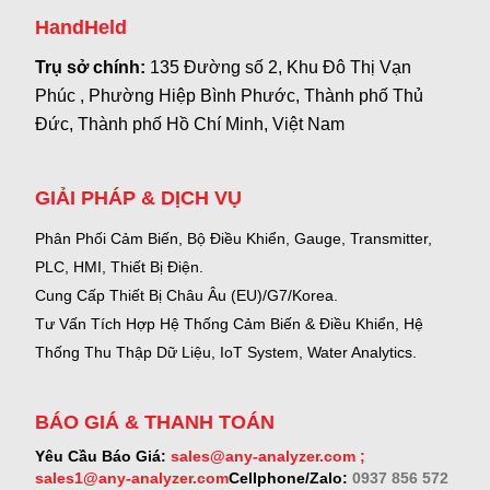
HandHeld
Trụ sở chính:
135 Đường số 2, Khu Đô Thị Vạn
Phúc , Phường Hiệp Bình Phước, Thành phố Thủ
Đức, Thành phố Hồ Chí Minh, Việt Nam
GIẢI PHÁP & DỊCH VỤ
Phân Phối Cảm Biến, Bộ Điều Khiển, Gauge,
Transmitter,
PLC, HMI, Thiết Bị Điện.
Cung Cấp Thiết Bị Châu Âu (EU)/G7/Korea.
Tư Vấn Tích Hợp Hệ Thống Cảm Biến & Điều Khiển, Hệ
Thống Thu Thập Dữ Liệu, IoT System, Water Analytics.
BÁO GIÁ & THANH TOÁN
Yêu Cầu Báo Giá:
sales@any-analyzer.com ;
sales1@any-analyzer.com
Cellphone/Zalo:
0937 856 572