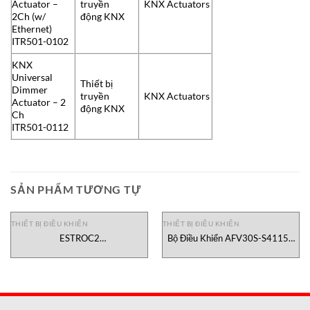
Actuator –
truyền
KNX Actuators
2Ch (w/
động KNX
Ethernet)
ITR501-0102
KNX
Universal
Thiết bị
Dimmer
truyền
KNX Actuators
Actuator – 2
động KNX
Ch
ITR501-0112
SẢN PHẨM TƯƠNG TỰ
THIẾT BỊ ĐIỀU KHIỂN
THIẾT BỊ ĐIỀU KHIỂN
ESTROC2
Bộ Điều Khiển AFV30S-S41151
A010303CN1/00RCBBB0//104E//T////
Yokogawa, đại lý Yokogawa Việt
EsaPyronics
Nam