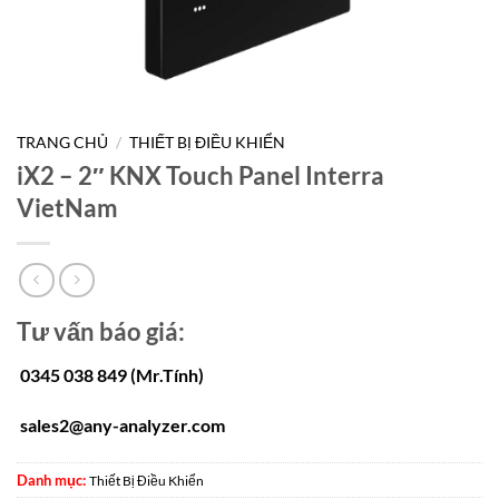
TRANG CHỦ
/
THIẾT BỊ ĐIỀU KHIỂN
iX2 – 2″ KNX Touch Panel Interra
VietNam
Tư vấn báo giá:
0345 038 849 (Mr.Tính)
sales2@any-analyzer.com
Danh mục:
Thiết Bị Điều Khiển