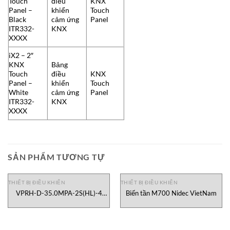
Touch
điều
KNX
Panel –
khiển
Touch
Black
cảm ứng
Panel
ITR332-
KNX
XXXX
iX2 – 2″
KNX
Bảng
Touch
điều
KNX
Panel –
khiển
Touch
White
cảm ứng
Panel
ITR332-
KNX
XXXX
SẢN PHẨM TƯƠNG TỰ
THIẾT BỊ ĐIỀU KHIỂN
THIẾT BỊ ĐIỀU KHIỂN
VPRH-D-35.0MPA-2S(HL)-4
Biến tần M700 Nidec VietNam
VALCOM Vietnam