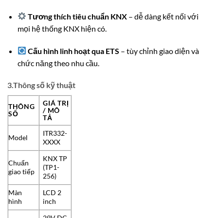
Tương thích tiêu chuẩn KNX
– dễ dàng kết nối với
mọi hệ thống KNX hiện có.
Cấu hình linh hoạt qua ETS
– tùy chỉnh giao diện và
chức năng theo nhu cầu.
3.Thông số kỹ thuật
GIÁ TRỊ
THÔNG
/ MÔ
SỐ
TẢ
ITR332-
Model
XXXX
KNX TP
Chuẩn
(TP1-
giao tiếp
256)
Màn
LCD 2
hình
inch
29V DC