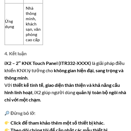
Nhà
thông
minh,
Ứng
khách
dụng
sạn, văn
phòng
cao cấp
4. Kết luận
iX2 – 2″ KNX Touch Panel (ITR332-XXXX)
là giải pháp điều
khiển KNX lý tưởng cho
không gian hiện đại, sang trọng và
thông minh
.
Với
thiết kế tinh tế, giao diện thân thiện và khả năng cấu
hình linh hoạt
, iX2 giúp người dùng
quản lý toàn bộ ngôi nhà
chỉ với một chạm
.
Đừng bỏ lỡ:
Click để tham khảo thêm một số thiết bị khác.
Theo dõi chúng tôi để cập nhật các mẫu thiết bị