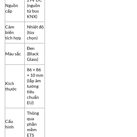
Nguồn
(nguồn
cấp
từ bus
KNX)
Cảm
Nhiệt độ
biến
(tùy
tích hợp
chọn)
Đen
Màu sắc
(Black
Glass)
86 × 86
× 10 mm
(lắp âm
Kích
tường
thước
tiêu
chuẩn
EU)
Thông
qua
Cấu
phần
hình
mềm
ETS