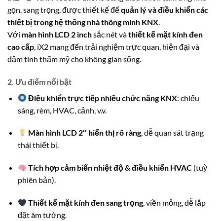
gọn, sang trọng, được thiết kế để
quản lý và điều khiển các
thiết bị trong hệ thống nhà thông minh KNX
.
Với
màn hình LCD 2 inch
sắc nét và
thiết kế mặt kính đen
cao cấp
, iX2 mang đến trải nghiệm trực quan, hiện đại và
đậm tính thẩm mỹ cho không gian sống.
2. Ưu điểm nổi bật
Điều khiển trực tiếp nhiều chức năng KNX
: chiếu
sáng, rèm, HVAC, cảnh, v.v.
Màn hình LCD 2″ hiển thị rõ ràng
, dễ quan sát trạng
thái thiết bị.
Tích hợp cảm biến nhiệt độ & điều khiển HVAC
(tuỳ
phiên bản).
Thiết kế mặt kính đen sang trọng
, viền mỏng, dễ lắp
đặt âm tường.