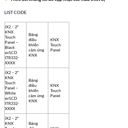
LIST CODE
iX2 – 2″
KNX
Bảng
Touch
điều
KNX
Panel –
khiển
Touch
Black
cảm ứng
Panel
w/LCD
KNX
ITR332-
XXXX
iX2 – 2″
KNX
Bảng
Touch
điều
KNX
Panel –
khiển
Touch
White
cảm ứng
Panel
w/LCD
KNX
ITR332-
XXXX
iX2 – 2″
KNX
Bảng