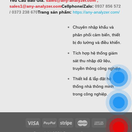
Yêu Cầu Báo Giá:
sales@any-analyzer.com ;
sales1@any-analyzer.com
Cellphone/Zalo:
0937 856 572
/ 0373 238 670
Trang sản phẩm:
https://any-analyzer.com/
Chuyên nhập khẩu và
phân phối cảm biến, thiết
bị đo lường và điều khiển.
Tích hợp hệ thống giám
sát thu nhập dữ liệu,
truyền thông công nghiệp.
Thiết kế & lắp đặt hệ
thống nhà thông minh
trong công nghiệp.