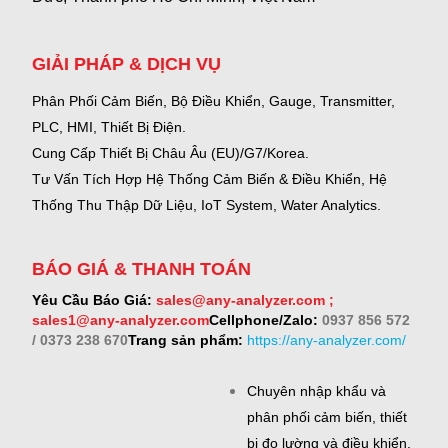
GIẢI PHÁP & DỊCH VỤ
Phân Phối Cảm Biến, Bộ Điều Khiển, Gauge,
Transmitter,
PLC, HMI, Thiết Bị Điện.
Cung Cấp Thiết Bị Châu Âu (EU)/G7/Korea.
Tư Vấn Tích Hợp Hệ Thống Cảm Biến & Điều Khiển, Hệ
Thống Thu Thập Dữ Liệu, IoT System, Water Analytics.
BÁO GIÁ & THANH TOÁN
Yêu Cầu Báo Giá:
sales@any-analyzer.com ;
sales1@any-analyzer.com
Cellphone/Zalo:
0937 856 572
/ 0373 238 670
Trang sản phẩm:
https://any-analyzer.com/
Chuyên nhập khẩu và
phân phối cảm biến, thiết
bị đo lường và điều khiển.