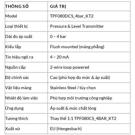
THÔNG SỐ
GIÁ TRỊ
Model
TPF080DCS_4bar_KT2
Loại thiết bị
Pressure & Level Transmitter
Dải đo áp suất
0 – 4 bar
Kiểu lắp
Flush mounted (màng phẳng)
Tín hiệu ngõ ra
4 – 20 mA
Nguồn cấp
2-wire loop powered
Độ chính xác
Cao (phù hợp đo mức & áp suất)
Vật liệu màng
Stainless Steel / tùy chọn
Nhiệt độ làm việc
Phù hợp môi trường công nghiệp
Ứng dụng
Áp suất & mức chất lỏng
Tương thích
Thay thế 1:1 TPF080CS_4BAR_KT2
Xuất xứ
EU (Hengesbach)