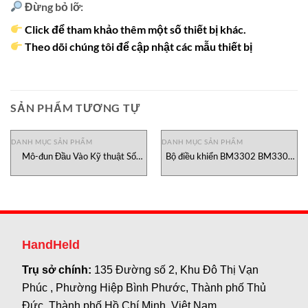
Đừng bỏ lỡ:
Click để tham khảo thêm một số thiết bị khác.
Theo dõi chúng tôi để cập nhật các mẫu thiết bị
SẢN PHẨM TƯƠNG TỰ
DANH MỤC SẢN PHẨM
DANH MỤC SẢN PHẨM
Mô-đun Đầu Vào Kỹ thuật Số
Bộ điều khiển BM3302 BM3303
ADV551-P00 Yokogawa, đại lý
Baumuller
Yokogawa Việt Nam
HandHeld
Trụ sở chính:
135 Đường số 2, Khu Đô Thị Vạn
Phúc , Phường Hiệp Bình Phước, Thành phố Thủ
Đức, Thành phố Hồ Chí Minh, Việt Nam