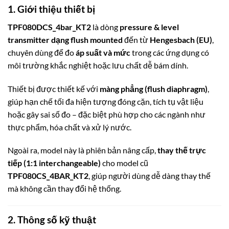
1. Giới thiệu thiết bị
TPF080DCS_4bar_KT2
là dòng
pressure & level
transmitter dạng flush mounted
đến từ
Hengesbach (EU)
,
chuyên dùng để đo
áp suất và mức
trong các ứng dụng có
môi trường khắc nghiệt hoặc lưu chất dễ bám dính.
Thiết bị được thiết kế với
màng phẳng (flush diaphragm)
,
giúp hạn chế tối đa hiện tượng đóng cặn, tích tụ vật liệu
hoặc gây sai số đo – đặc biệt phù hợp cho các ngành như
thực phẩm, hóa chất và xử lý nước.
Ngoài ra, model này là phiên bản nâng cấp,
thay thế trực
tiếp (1:1 interchangeable)
cho model cũ
TPF080CS_4BAR_KT2
, giúp người dùng dễ dàng thay thế
mà không cần thay đổi hệ thống.
2. Thông số kỹ thuật