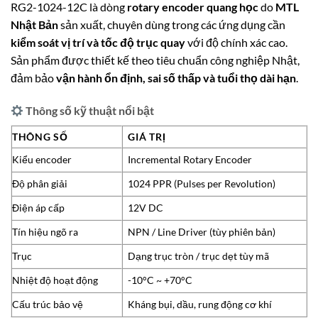
RG2-1024-12C là dòng
rotary encoder quang học
do
MTL
Nhật Bản
sản xuất, chuyên dùng trong các ứng dụng cần
kiểm soát vị trí và tốc độ trục quay
với độ chính xác cao.
Sản phẩm được thiết kế theo tiêu chuẩn công nghiệp Nhật,
đảm bảo
vận hành ổn định, sai số thấp và tuổi thọ dài hạn
.
Thông số kỹ thuật nổi bật
THÔNG SỐ
GIÁ TRỊ
Kiểu encoder
Incremental Rotary Encoder
Độ phân giải
1024 PPR (Pulses per Revolution)
Điện áp cấp
12V DC
Tín hiệu ngõ ra
NPN / Line Driver (tùy phiên bản)
Trục
Dạng trục tròn / trục dẹt tùy mã
Nhiệt độ hoạt động
-10°C ~ +70°C
Cấu trúc bảo vệ
Kháng bụi, dầu, rung động cơ khí