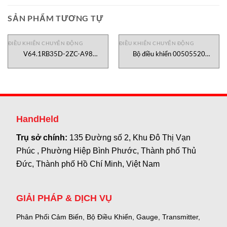
SẢN PHẨM TƯƠNG TỰ
ĐIỀU KHIỂN CHUYỂN ĐỘNG
ĐIỀU KHIỂN CHUYỂN ĐỘNG
V64.1RB35D-2ZC-A98
Bộ điều khiển 00505520
KHG/818 Gessmann Vietnam
Erhardt+Leimer VietNam
HandHeld
Trụ sở chính:
135 Đường số 2, Khu Đô Thị Vạn
Phúc , Phường Hiệp Bình Phước, Thành phố Thủ
Đức, Thành phố Hồ Chí Minh, Việt Nam
GIẢI PHÁP & DỊCH VỤ
Phân Phối Cảm Biến, Bộ Điều Khiển, Gauge,
Transmitter,