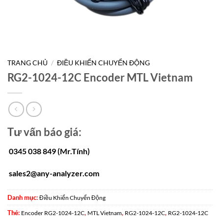
TRANG CHỦ
/
ĐIỀU KHIỂN CHUYỂN ĐỘNG
RG2-1024-12C Encoder MTL Vietnam
Tư vấn báo giá:
0345 038 849 (Mr.Tính)
sales2@any-analyzer.com
Danh mục:
Điều Khiển Chuyển Động
Thẻ:
,
,
,
Encoder RG2-1024-12C
MTL Vietnam
RG2-1024-12C
RG2-1024-12C