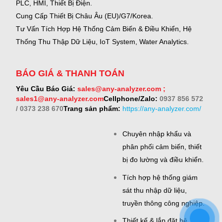
PLC, HMI, Thiết Bị Điện.
Cung Cấp Thiết Bị Châu Âu (EU)/G7/Korea.
Tư Vấn Tích Hợp Hệ Thống Cảm Biến & Điều Khiển, Hệ
Thống Thu Thập Dữ Liệu, IoT System, Water Analytics.
BÁO GIÁ & THANH TOÁN
Yêu Cầu Báo Giá:
sales@any-analyzer.com ;
sales1@any-analyzer.com
Cellphone/Zalo:
0937 856 572
/ 0373 238 670
Trang sản phẩm:
https://any-analyzer.com/
Chuyên nhập khẩu và
phân phối cảm biến, thiết
bị đo lường và điều khiển.
Tích hợp hệ thống giám
sát thu nhập dữ liệu,
truyền thông công nghiệp.
Thiết kế & lắp đặt hệ