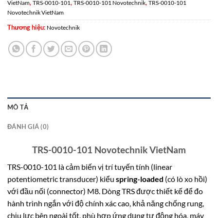
,
,
,
VietNam
TRS-0010-101
TRS-0010-101 Novotechnik
TRS-0010-101
Novotechnik VietNam
Thương hiệu:
Novotechnik
MÔ TẢ
ĐÁNH GIÁ (0)
TRS-0010-101 Novotechnik VietNam
TRS-0010-101 là cảm biến vị trí tuyến tính (linear
potentiometric transducer) kiểu
spring-loaded
(có lò xo hồi)
với đầu nối (connector) M8. Dòng TRS được thiết kế để đo
hành trình ngắn với độ chính xác cao, khả năng chống rung,
chịu lực bên ngoài tốt, phù hợp ứng dụng tự động hóa, máy