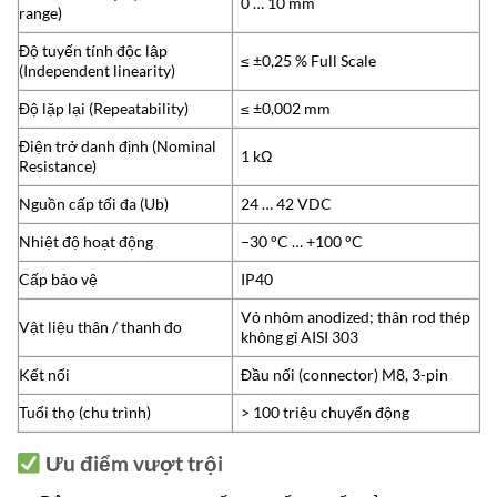
0 … 10 mm
range)
Độ tuyến tính độc lập
≤ ±0,25 % Full Scale
(Independent linearity)
Độ lặp lại (Repeatability)
≤ ±0,002 mm
Điện trở danh định (Nominal
1 kΩ
Resistance)
Nguồn cấp tối đa (Ub)
24 … 42 VDC
Nhiệt độ hoạt động
−30 °C … +100 °C
Cấp bảo vệ
IP40
Vỏ nhôm anodized; thân rod thép
Vật liệu thân / thanh đo
không gỉ AISI 303
Kết nối
Đầu nối (connector) M8, 3-pin
Tuổi thọ (chu trình)
> 100 triệu chuyển động
Ưu điểm vượt trội