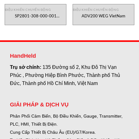
ĐIỀU KHIỂN CHUYỂN ĐỘNG
ĐIỀU KHIỂN CHUYỂN ĐỘNG
SP2801-308-000-001
ADV200 WEG VietNam
Novotechnik VietNam
HandHeld
Trụ sở chính:
135 Đường số 2, Khu Đô Thị Vạn
Phúc , Phường Hiệp Bình Phước, Thành phố Thủ
Đức, Thành phố Hồ Chí Minh, Việt Nam
GIẢI PHÁP & DỊCH VỤ
Phân Phối Cảm Biến, Bộ Điều Khiển, Gauge,
Transmitter,
PLC, HMI, Thiết Bị Điện.
Cung Cấp Thiết Bị Châu Âu (EU)/G7/Korea.