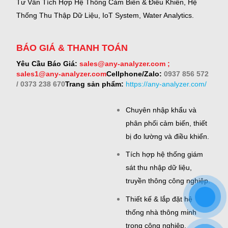
Tư Vấn Tích Hợp Hệ Thống Cảm Biến & Điều Khiển, Hệ
Thống Thu Thập Dữ Liệu, IoT System, Water Analytics.
BÁO GIÁ & THANH TOÁN
Yêu Cầu Báo Giá:
sales@any-analyzer.com ;
sales1@any-analyzer.com
Cellphone/Zalo:
0937 856 572
/ 0373 238 670
Trang sản phẩm:
https://any-analyzer.com/
Chuyên nhập khẩu và
phân phối cảm biến, thiết
bị đo lường và điều khiển.
Tích hợp hệ thống giám
sát thu nhập dữ liệu,
truyền thông công nghiệp.
Thiết kế & lắp đặt hệ
thống nhà thông minh
trong công nghiệp.