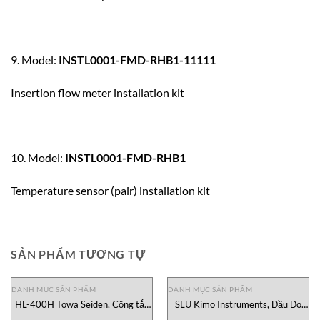
9. Model:
INSTL0001-FMD-RHB1-11111
Insertion flow meter installation kit
10. Model:
INSTL0001-FMD-RHB1
Temperature sensor (pair) installation kit
SẢN PHẨM TƯƠNG TỰ
DANH MỤC SẢN PHẨM
DANH MỤC SẢN PHẨM
HL-400H Towa Seiden, Công tắc
SLU Kimo Instruments, Đầu Đo
mức dạng xoay HL-400H Towa
Ánh Sáng SLU Kimo Instruments