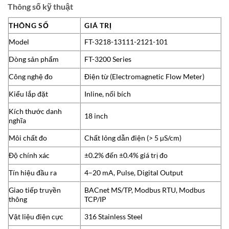
Thông số kỹ thuật
THÔNG SỐ
GIÁ TRỊ
Model
FT-3218-13111-2121-101
Dòng sản phẩm
FT-3200 Series
Công nghệ đo
Điện từ (Electromagnetic Flow Meter)
Kiểu lắp đặt
Inline, nối bích
Kích thước danh
18 inch
nghĩa
Môi chất đo
Chất lỏng dẫn điện (> 5 µS/cm)
Độ chính xác
±0.2% đến ±0.4% giá trị đo
Tín hiệu đầu ra
4–20 mA, Pulse, Digital Output
Giao tiếp truyền
BACnet MS/TP, Modbus RTU, Modbus
thông
TCP/IP
Vật liệu điện cực
316 Stainless Steel