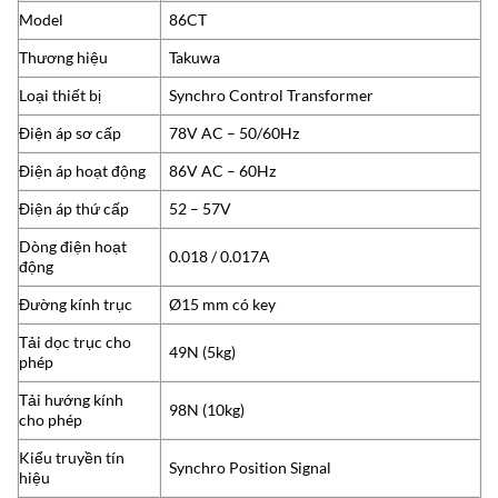
Model
86CT
Thương hiệu
Takuwa
Loại thiết bị
Synchro Control Transformer
Điện áp sơ cấp
78V AC – 50/60Hz
Điện áp hoạt động
86V AC – 60Hz
Điện áp thứ cấp
52 – 57V
Dòng điện hoạt
0.018 / 0.017A
động
Đường kính trục
Ø15 mm có key
Tải dọc trục cho
49N (5kg)
phép
Tải hướng kính
98N (10kg)
cho phép
Kiểu truyền tín
Synchro Position Signal
hiệu