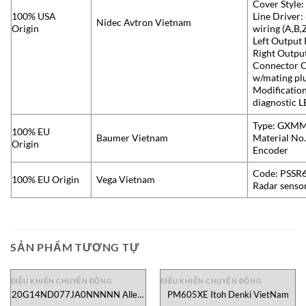
Cover Style:
100% USA
Line Driver:
Nidec Avtron Vietnam
Origin
wiring (A,B,Z
Left Output
Right Output
Connector Op
w/mating plu
Modification
diagnostic L
Type: GXM
100% EU
Baumer Vietnam
Material No
Origin
Encoder
Code: PSS
100% EU Origin
Vega Vietnam
Radar senso
SẢN PHẨM TƯƠNG TỰ
ĐIỀU KHIỂN CHUYỂN ĐỘNG
ĐIỀU KHIỂN CHUYỂN ĐỘNG
20G14ND077JA0NNNNN Allen-
PM605XE Itoh Denki VietNam
Bradley VietNam