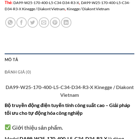
Thẻ:
,
DA99-W25-170-400-L5-C34-D34-R3-X
DA99-W25-170-400-L5-C34-
,
D34-R3-X Kinegge / Diakont Vietnam
Kinegge / Diakont Vietnam
MÔ TẢ
ĐÁNH GIÁ (0)
DA99-W25-170-400-L5-C34-D34-R3-X Kinegge / Diakont
Vietnam
Bộ truyền động điện tuyến tính công suất cao – Giải pháp
tối ưu cho tự động hóa công nghiệp
Giới thiệu sản phẩm.
Model
DA99-W25-170-400-L5-C34-D34-R3-X
là dòng