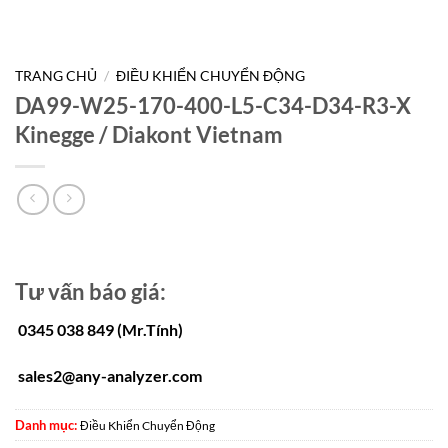
TRANG CHỦ
/
ĐIỀU KHIỂN CHUYỂN ĐỘNG
DA99-W25-170-400-L5-C34-D34-R3-X
Kinegge / Diakont Vietnam
Tư vấn báo giá:
0345 038 849 (Mr.Tính)
sales2@any-analyzer.com
Danh mục:
Điều Khiển Chuyển Động