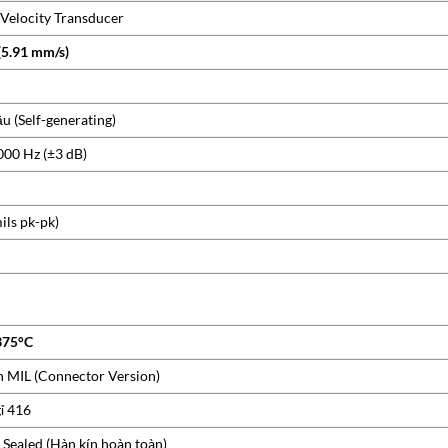
Velocity Transducer
(5.91 mm/s)
u (Self-generating)
000 Hz (±3 dB)
ils pk-pk)
375°C
n MIL (Connector Version)
ỉ 416
 Sealed (Hàn kín hoàn toàn)