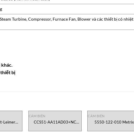
kg
 Steam Turbine, Compressor, Furnace Fan, Blower và các thiết bị có nhiệt
 khác.
thiết bị
CẢM BIẾN
CẢM BIẾN
t-Leimer
CCS51-AA11AD03+NC
5550-122-010 Metrix
am
Endress+Hauser VietNam
VietNam