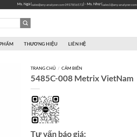
Ms. Ngà (
) - Ms. Như (
sales@any-analyzer.com
0937856572
sales1@any-analyzer.com
 PHẨM
THƯƠNG HIỆU
LIÊN HỆ
TRANG CHỦ
/
CẢM BIẾN
5485C-008 Metrix VietNam
Tư vấn báo giá: