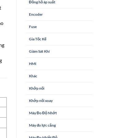
Đồng hồ áp suất
t
Encoder
ho
Fuse
Gia Tốc Kế
ang
Giám Sát Khí
g
HMI
Khác
Khớp nối
Khớp nối xoay
Máy Đo Độ Nhớt
Máy đo lực căng
Máy Đo Nhiệt Độ