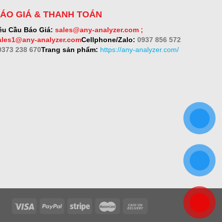
ÁO GIÁ & THANH TOÁN
êu Cầu Báo Giá:
sales@any-analyzer.com ;
ales1@any-analyzer.com
Cellphone/Zalo:
0937 856 572
 0373 238 670
Trang sản phẩm:
https://any-analyzer.com/