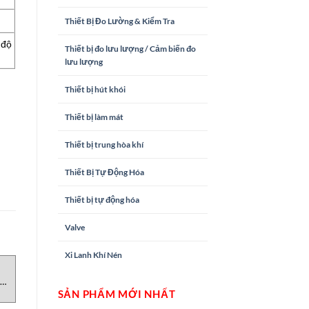
Thiết Bị Đo Lường & Kiểm Tra
 độ
Thiết bị đo lưu lượng / Cảm biến đo
lưu lượng
Thiết bị hút khói
Thiết bị làm mát
Thiết bị trung hòa khí
Thiết Bị Tự Động Hóa
Thiết bị tự động hóa
Valve
Xi Lanh Khí Nén
CẢM BIẾN
CẢM BIẾN
C
FA 505 CS-Instrument Việt
ST5484E Metrix VietNam
Nam
SẢN PHẨM MỚI NHẤT