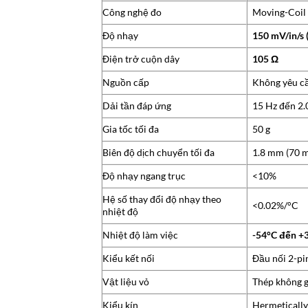
Công nghệ đo
Moving-Coil 
Độ nhạy
150 mV/in/s 
Điện trở cuộn dây
105 Ω
Nguồn cấp
Không yêu cầ
Dải tần đáp ứng
15 Hz đến 2.
Gia tốc tối đa
50 g
Biên độ dịch chuyển tối đa
1.8 mm (70 m
Độ nhạy ngang trục
<10%
Hệ số thay đổi độ nhạy theo
<0.02%/°C
nhiệt độ
Nhiệt độ làm việc
-54°C đến +
Kiểu kết nối
Đầu nối 2-pi
Vật liệu vỏ
Thép không g
Kiểu kín
Hermetically