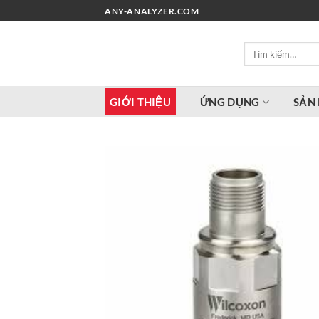
Chuyển
ANY-ANALYZER.COM
đến
nội
Tìm
dung
kiếm:
GIỚI THIỆU
ỨNG DỤNG
SẢN