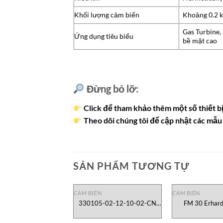
Khối lượng cảm biến
Khoảng 0.2 
Gas Turbine,
Ứng dụng tiêu biểu
bề mặt cao
Đừng bỏ lỡ:
Click để tham khảo thêm một số thiết bị
Theo dõi chúng tôi để cập nhật các mẫu 
SẢN PHẨM TƯƠNG TỰ
CẢM BIẾN
CẢM BIẾN
330105-02-12-10-02-CN
FM 30 Erhard
Bently Nevada VietNam
VietN