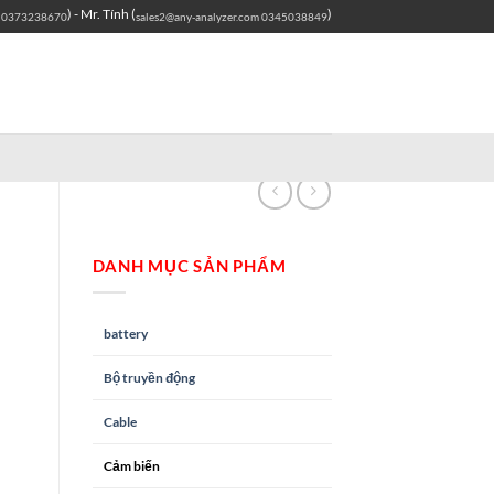
) - Mr. Tính (
)
0373238670
sales2@any-analyzer.com
0345038849
DANH MỤC SẢN PHẨM
battery
Bộ truyền động
Cable
Cảm biến