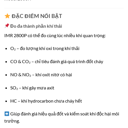
ĐẶC ĐIỂM NỔI BẬT
Đo đa thành phần khí thải
IMR 2800P có thể đo cùng lúc nhiều khí quan trọng:
O₂ – đo lượng khí oxi trong khí thải
CO & CO₂ – chỉ tiêu đánh giá quá trình đốt cháy
NO & NO₂ – khí oxit nitơ có hại
SO₂ – khí gây mưa axit
HC – khí hydrocarbon chưa cháy hết
Giúp đánh giá hiệu quả đốt và kiểm soát khí độc hại môi
trường.