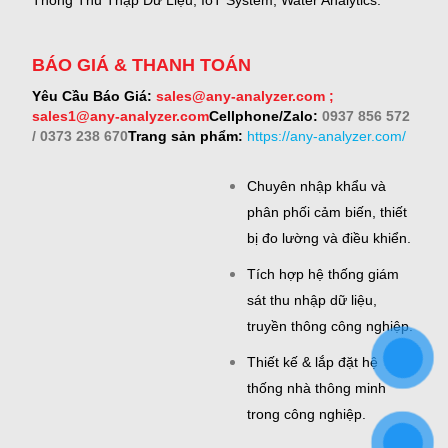
Thống Thu Thập Dữ Liệu, IoT System, Water Analytics.
BÁO GIÁ & THANH TOÁN
Yêu Cầu Báo Giá:
sales@any-analyzer.com ;
sales1@any-analyzer.com
Cellphone/Zalo:
0937 856 572
/ 0373 238 670
Trang sản phẩm:
https://any-analyzer.com/
Chuyên nhập khẩu và
phân phối cảm biến, thiết
bị đo lường và điều khiển.
Tích hợp hệ thống giám
sát thu nhập dữ liệu,
truyền thông công nghiệp.
Thiết kế & lắp đặt hệ
thống nhà thông minh
trong công nghiệp.