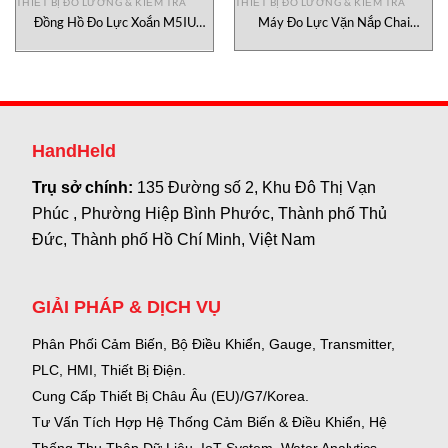
THIẾT BỊ ĐO LƯỜNG & KIỂM TRA
THIẾT BỊ ĐO LƯỜNG & KIỂM TRA
Đồng Hồ Đo Lực Xoắn M5IU
Máy Đo Lực Vặn Nắp Chai
Mark-10 Việt Nam
MTT01-12 Mark-10 Việt Nam
HandHeld
Trụ sở chính:
135 Đường số 2, Khu Đô Thị Vạn
Phúc , Phường Hiệp Bình Phước, Thành phố Thủ
Đức, Thành phố Hồ Chí Minh, Việt Nam
GIẢI PHÁP & DỊCH VỤ
Phân Phối Cảm Biến, Bộ Điều Khiển, Gauge,
Transmitter,
PLC, HMI, Thiết Bị Điện.
Cung Cấp Thiết Bị Châu Âu (EU)/G7/Korea.
Tư Vấn Tích Hợp Hệ Thống Cảm Biến & Điều Khiển, Hệ