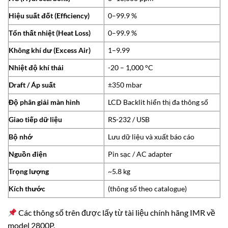
Hiệu suất đốt (Efficiency)
0–99.9 %
Tổn thất nhiệt (Heat Loss)
0–99.9 %
Không khí dư (Excess Air)
1–9.99
Nhiệt độ khí thải
-20 – 1,000 °C
Draft / Áp suất
±350 mbar
Độ phân giải màn hình
LCD Backlit hiển thị đa thông số
Giao tiếp dữ liệu
RS-232 / USB
Bộ nhớ
Lưu dữ liệu và xuất báo cáo
Nguồn điện
Pin sạc / AC adapter
Trọng lượng
~5.8 kg
Kích thước
(thông số theo catalogue)
Các thông số trên được lấy từ tài liệu chính hãng IMR về
model 2800P.