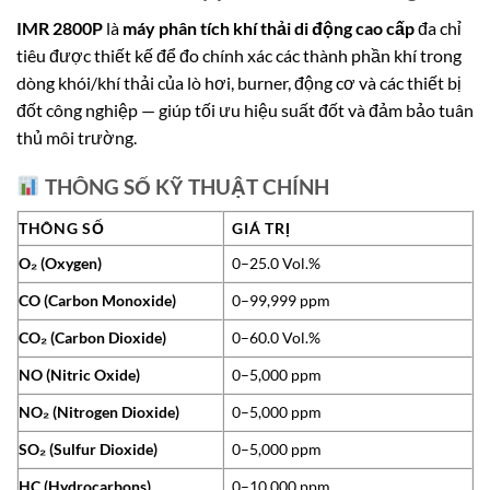
IMR 2800P
là
máy phân tích khí thải di động cao cấp
đa chỉ
tiêu được thiết kế để đo chính xác các thành phần khí trong
dòng khói/khí thải của lò hơi, burner, động cơ và các thiết bị
đốt công nghiệp — giúp tối ưu hiệu suất đốt và đảm bảo tuân
thủ môi trường.
THÔNG SỐ KỸ THUẬT CHÍNH
THÔNG SỐ
GIÁ TRỊ
O₂ (Oxygen)
0–25.0 Vol.%
CO (Carbon Monoxide)
0–99,999 ppm
CO₂ (Carbon Dioxide)
0–60.0 Vol.%
NO (Nitric Oxide)
0–5,000 ppm
NO₂ (Nitrogen Dioxide)
0–5,000 ppm
SO₂ (Sulfur Dioxide)
0–5,000 ppm
HC (Hydrocarbons)
0–10,000 ppm