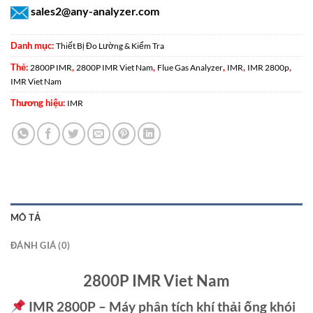
sales2@any-analyzer.com
Danh mục:
Thiết Bị Đo Lường & Kiểm Tra
Thẻ:
,
,
,
,
,
2800P IMR
2800P IMR Viet Nam
Flue Gas Analyzer
IMR
IMR 2800p
IMR Viet Nam
Thương hiệu:
IMR
MÔ TẢ
ĐÁNH GIÁ (0)
2800P IMR Viet Nam
IMR 2800P – Máy phân tích khí thải ống khói