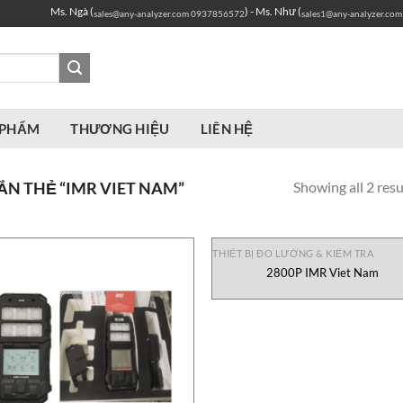
Ms. Ngà (
) - Ms. Như (
sales@any-analyzer.com
0937856572
sales1@any-analyzer.com
 PHẨM
THƯƠNG HIỆU
LIÊN HỆ
Showing all 2 resu
N THẺ “IMR VIET NAM”
THIẾT BỊ ĐO LƯỜNG & KIỂM TRA
2800P IMR Viet Nam