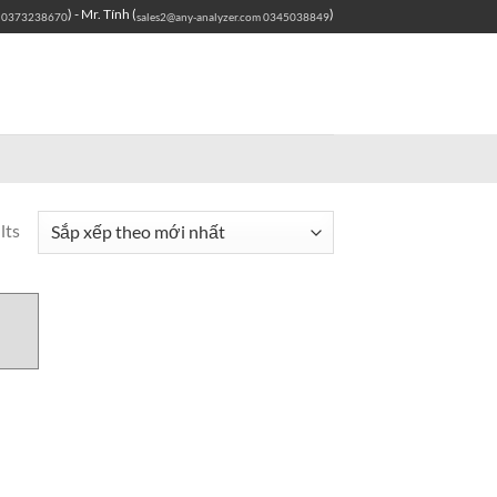
) - Mr. Tính (
)
0373238670
sales2@any-analyzer.com
0345038849
lts