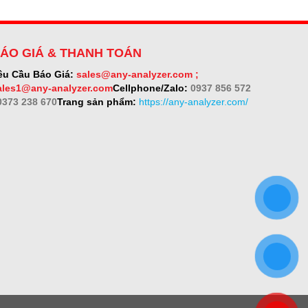
ÁO GIÁ & THANH TOÁN
êu Cầu Báo Giá:
sales@any-analyzer.com ;
ales1@any-analyzer.com
Cellphone/Zalo:
0937 856 572
 0373 238 670
Trang sản phẩm:
https://any-analyzer.com/