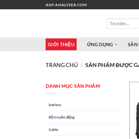
Chuyển
ANY-ANALYZER.COM
đến
nội
Tìm
dung
kiếm:
GIỚI THIỆU
ỨNG DỤNG
SẢN
TRANG CHỦ
/
SẢN PHẨM ĐƯỢC GẮ
DANH MỤC SẢN PHẨM
battery
Bộ truyền động
Cable