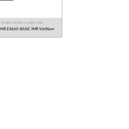
T BỊ ĐO LƯỜNG & KIỂM TRA
IMR EX660-BASIC IMR VietNam