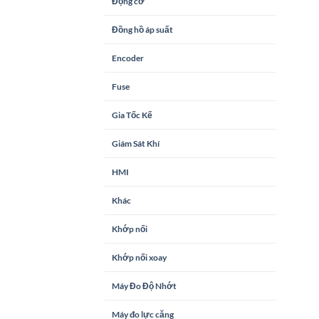
Động cơ
Đồng hồ áp suất
Encoder
Fuse
Gia Tốc Kế
Giám Sát Khí
HMI
Khác
Khớp nối
Khớp nối xoay
Máy Đo Độ Nhớt
Máy đo lực căng