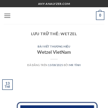
Chuyển
ANY-ANALYZER.COM
đến
nội
0
dung
LƯU TRỮ THẺ:
WETZEL
BÀI VIẾT THƯƠNG HIỆU
Wetzel VietNam
ĐÃ ĐĂNG TRÊN
13/08/2025
BỞI
MR TÍNH
13
Th8