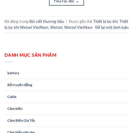
Tiếp tục đọc
→
Đã đăng trong
Bài viết thương hiệu
|
Được gắn thẻ
Thiết bị lọc khí
,
Thiết
bị lọc khí Wetzel VietNam
,
Wetzel
,
Wetzel VietNam
Để lại một bình luận
DANH MỤC SẢN PHẨM
battery
Bộ truyền động
Cable
Cảm biến
Cảm Biến Gia Tốc
Cảm biến siêu âm