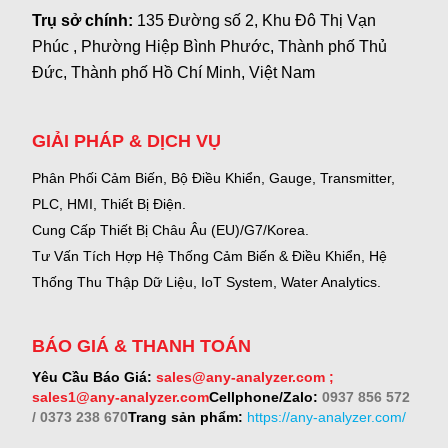
Trụ sở chính:
135 Đường số 2, Khu Đô Thị Vạn
Phúc , Phường Hiệp Bình Phước, Thành phố Thủ
Đức, Thành phố Hồ Chí Minh, Việt Nam
GIẢI PHÁP & DỊCH VỤ
Phân Phối Cảm Biến, Bộ Điều Khiển, Gauge,
Transmitter,
PLC, HMI, Thiết Bị Điện.
Cung Cấp Thiết Bị Châu Âu (EU)/G7/Korea.
Tư Vấn Tích Hợp Hệ Thống Cảm Biến & Điều Khiển, Hệ
Thống Thu Thập Dữ Liệu, IoT System, Water Analytics.
BÁO GIÁ & THANH TOÁN
Yêu Cầu Báo Giá:
sales@any-analyzer.com ;
sales1@any-analyzer.com
Cellphone/Zalo:
0937 856 572
/ 0373 238 670
Trang sản phẩm:
https://any-analyzer.com/