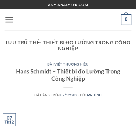
Chuyển
ANY-ANALYZER.COM
đến
nội
0
dung
LƯU TRỮ THẺ:
THIẾT BỊ ĐO LƯỜNG TRONG CÔNG
NGHIỆP
BÀI VIẾT THƯƠNG HIỆU
Hans Schmidt – Thiết bị đo Lường Trong
Công Nghiệp
ĐÃ ĐĂNG TRÊN
07/12/2025
BỞI
MR TÍNH
07
Th12