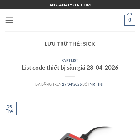
Chuyển
ANY-ANALYZER.COM
đến
nội
0
dung
LƯU TRỮ THẺ:
SICK
PARTLIST
List code thiết bị sẵn giá 28-04-2026
ĐÃ ĐĂNG TRÊN
29/04/2026
BỞI
MR TÍNH
29
Th4