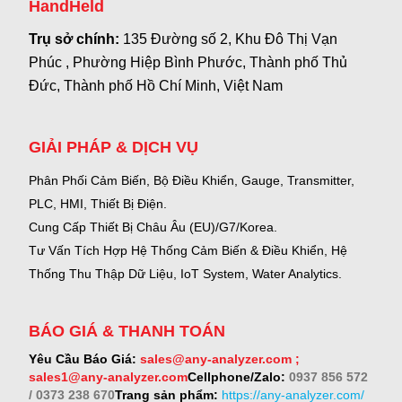
HandHeld
Trụ sở chính:
135 Đường số 2, Khu Đô Thị Vạn
Phúc , Phường Hiệp Bình Phước, Thành phố Thủ
Đức, Thành phố Hồ Chí Minh, Việt Nam
GIẢI PHÁP & DỊCH VỤ
Phân Phối Cảm Biến, Bộ Điều Khiển, Gauge,
Transmitter,
PLC, HMI, Thiết Bị Điện.
Cung Cấp Thiết Bị Châu Âu (EU)/G7/Korea.
Tư Vấn Tích Hợp Hệ Thống Cảm Biến & Điều Khiển, Hệ
Thống Thu Thập Dữ Liệu, IoT System, Water Analytics.
BÁO GIÁ & THANH TOÁN
Yêu Cầu Báo Giá:
sales@any-analyzer.com ;
sales1@any-analyzer.com
Cellphone/Zalo:
0937 856 572
/ 0373 238 670
Trang sản phẩm:
https://any-analyzer.com/