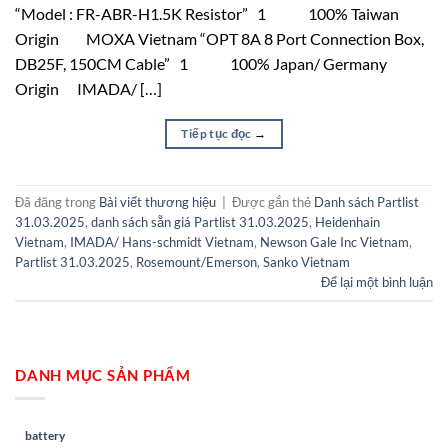
“Model : FR-ABR-H1.5K Resistor” 1 100% Taiwan
Origin MOXA Vietnam “OPT 8A 8 Port Connection Box,
DB25F, 150CM Cable” 1 100% Japan/ Germany
Origin IMADA/ […]
Tiếp tục đọc
→
Đã đăng trong
Bài viết thương hiệu
|
Được gắn thẻ
Danh sách Partlist
31.03.2025
,
danh sách sẵn giá Partlist 31.03.2025
,
Heidenhain
Vietnam
,
IMADA/ Hans-schmidt Vietnam
,
Newson Gale Inc Vietnam
,
Partlist 31.03.2025
,
Rosemount/Emerson
,
Sanko Vietnam
Để lại một bình luận
DANH MỤC SẢN PHẨM
battery