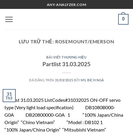
Chuyển
ANY-ANALYZER.COM
đến
nội
0
dung
LƯU TRỮ THẺ:
ROSEMOUNT/EMERSON
BÀI VIẾT THƯƠNG HIỆU
Partlist 31.03.2025
ĐÃ ĐĂNG TRÊN
31/03/2025
BỞI
MS. BÍCH NGÀ
31
Th3
Partlist 31.03.2025 ListCodes#31032025 ON-OFF servo
type (Very light load specification) DB1080B000-
G0A DB20800000-G0A 1 “100% Japan/China
Origin” “Chino Vietnam” “Model : DB102 1
“100% Japan/China Origin” “Mitsubishi Vietnam”