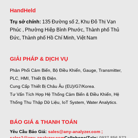
HandHeld
Trụ sở chính:
135 Đường số 2, Khu Đô Thị Vạn
Phúc , Phường Hiệp Bình Phước, Thành phố Thủ
Đức, Thành phố Hồ Chí Minh, Việt Nam
GIẢI PHÁP & DỊCH VỤ
Phân Phối Cảm Biến, Bộ Điều Khiển, Gauge,
Transmitter,
PLC, HMI, Thiết Bị Điện.
Cung Cấp Thiết Bị Châu Âu (EU)/G7/Korea.
Tư Vấn Tích Hợp Hệ Thống Cảm Biến & Điều Khiển, Hệ
Thống Thu Thập Dữ Liệu, IoT System, Water Analytics.
BÁO GIÁ & THANH TOÁN
Yêu Cầu Báo Giá:
sales@any-analyzer.com ;
sales1@any-analyzer.com
Cellphone/Zalo:
0937 856 572