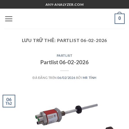
Chuyển
ANY-ANALYZER.COM
đến
nội
0
dung
LƯU TRỮ THẺ:
PARTLIST 06-02-2026
PARTLIST
Partlist 06-02-2026
ĐÃ ĐĂNG TRÊN
06/02/2026
BỞI
MR TÍNH
06
Th2