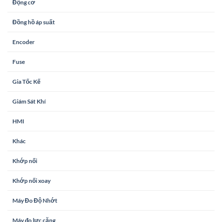
Động cơ
Đồng hồ áp suất
Encoder
Fuse
Gia Tốc Kế
Giám Sát Khí
HMI
Khác
Khớp nối
Khớp nối xoay
Máy Đo Độ Nhớt
Máy đo lực căng