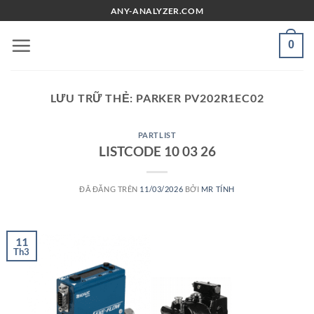
Chuyển
ANY-ANALYZER.COM
đến
nội
0
dung
LƯU TRỮ THẺ:
PARKER PV202R1EC02
PARTLIST
LISTCODE 10 03 26
ĐÃ ĐĂNG TRÊN
11/03/2026
BỞI
MR TÍNH
11
Th3