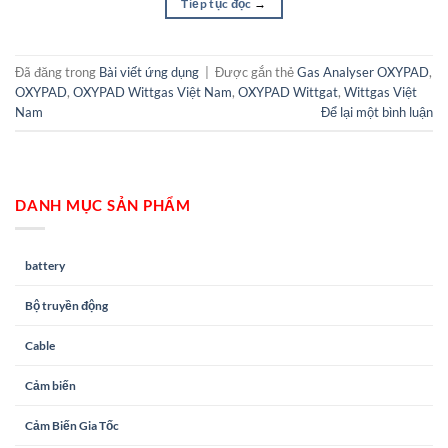
Tiếp tục đọc
→
Đã đăng trong
Bài viết ứng dụng
|
Được gắn thẻ
Gas Analyser OXYPAD
,
OXYPAD
,
OXYPAD Wittgas Việt Nam
,
OXYPAD Wittgat
,
Wittgas Việt
Nam
Để lại một bình luận
DANH MỤC SẢN PHẨM
battery
Bộ truyền động
Cable
Cảm biến
Cảm Biến Gia Tốc