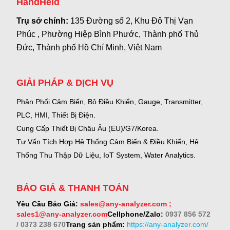
HandHeld
Trụ sở chính:
135 Đường số 2, Khu Đô Thị Vạn
Phúc , Phường Hiệp Bình Phước, Thành phố Thủ
Đức, Thành phố Hồ Chí Minh, Việt Nam
GIẢI PHÁP & DỊCH VỤ
Phân Phối Cảm Biến, Bộ Điều Khiển, Gauge,
Transmitter,
PLC, HMI, Thiết Bị Điện.
Cung Cấp Thiết Bị Châu Âu (EU)/G7/Korea.
Tư Vấn Tích Hợp Hệ Thống Cảm Biến & Điều Khiển, Hệ
Thống Thu Thập Dữ Liệu, IoT System, Water Analytics.
BÁO GIÁ & THANH TOÁN
Yêu Cầu Báo Giá:
sales@any-analyzer.com ;
sales1@any-analyzer.com
Cellphone/Zalo:
0937 856 572
/ 0373 238 670
Trang sản phẩm:
https://any-analyzer.com/