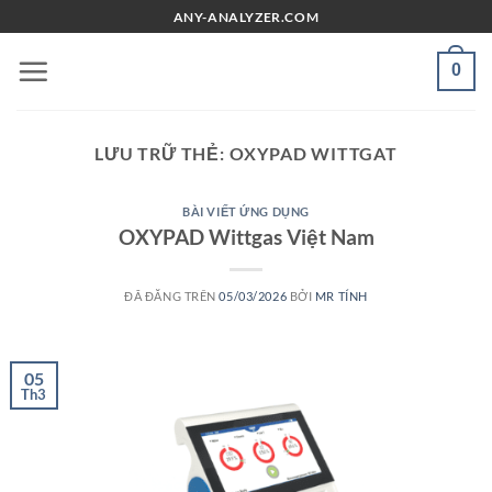
Chuyển
ANY-ANALYZER.COM
đến
nội
0
dung
LƯU TRỮ THẺ:
OXYPAD WITTGAT
BÀI VIẾT ỨNG DỤNG
OXYPAD Wittgas Việt Nam
ĐÃ ĐĂNG TRÊN
05/03/2026
BỞI
MR TÍNH
05
Th3