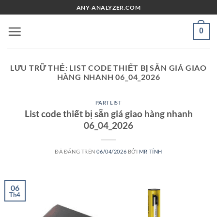
Chuyển
ANY-ANALYZER.COM
đến
nội
0
dung
LƯU TRỮ THẺ:
LIST CODE THIẾT BỊ SẴN GIÁ GIAO
HÀNG NHANH 06_04_2026
PARTLIST
List code thiết bị sẵn giá giao hàng nhanh
06_04_2026
ĐÃ ĐĂNG TRÊN
06/04/2026
BỞI
MR TÍNH
06
Th4