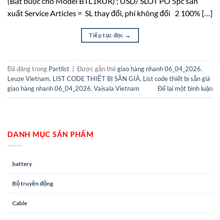
(Bắt buộc cho Model BTL1RUR) ; USD/ SLOT PO 5pc sản
xuất Service Articles = SL thay đổi, phí không đổi 2 100% […]
Tiếp tục đọc
→
Đã đăng trong
Partlist
|
Được gắn thẻ
giao hàng nhanh 06_04_2026
,
Leuze Vietnam
,
LIST CODE THIẾT BỊ SẴN GIÁ
,
List code thiết bị sẵn giá
giao hàng nhanh 06_04_2026
,
Vaisala Vietnam
Để lại một bình luận
DANH MỤC SẢN PHẨM
battery
Bộ truyền động
Cable