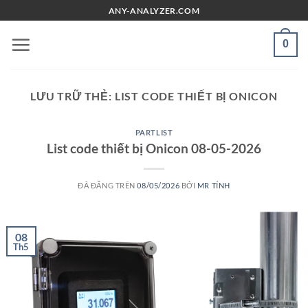
Chuyển
ANY-ANALYZER.COM
đến
nội
0
dung
LƯU TRỮ THẺ:
LIST CODE THIẾT BỊ ONICON
PARTLIST
List code thiết bị Onicon 08-05-2026
ĐÃ ĐĂNG TRÊN
08/05/2026
BỞI
MR TÍNH
08
Th5