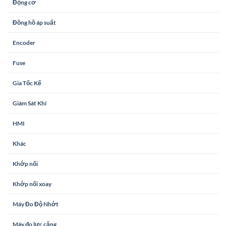
Động cơ
Đồng hồ áp suất
Encoder
Fuse
Gia Tốc Kế
Giám Sát Khí
HMI
Khác
Khớp nối
Khớp nối xoay
Máy Đo Độ Nhớt
Máy đo lực căng