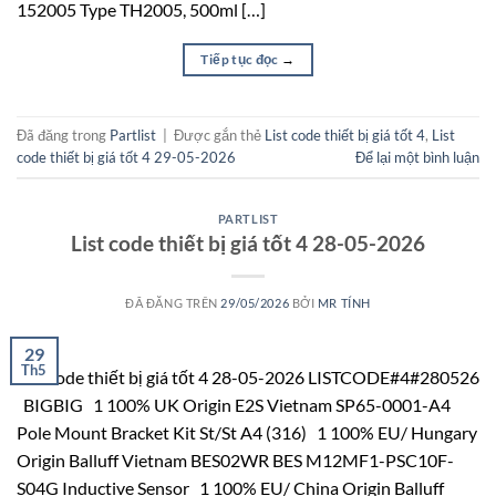
152005 Type TH2005, 500ml […]
Tiếp tục đọc
→
Đã đăng trong
Partlist
|
Được gắn thẻ
List code thiết bị giá tốt 4
,
List
code thiết bị giá tốt 4 29-05-2026
Để lại một bình luận
PARTLIST
List code thiết bị giá tốt 4 28-05-2026
ĐÃ ĐĂNG TRÊN
29/05/2026
BỞI
MR TÍNH
29
Th5
List code thiết bị giá tốt 4 28-05-2026 LISTCODE#4#280526
BIGBIG 1 100% UK Origin E2S Vietnam SP65-0001-A4
Pole Mount Bracket Kit St/St A4 (316) 1 100% EU/ Hungary
Origin Balluff Vietnam BES02WR BES M12MF1-PSC10F-
S04G Inductive Sensor 1 100% EU/ China Origin Balluff