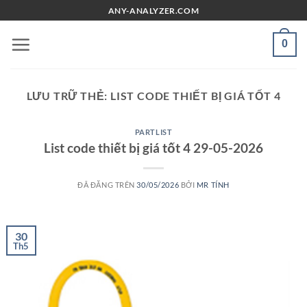
Chuyển
ANY-ANALYZER.COM
đến
nội
0
dung
LƯU TRỮ THẺ:
LIST CODE THIẾT BỊ GIÁ TỐT 4
PARTLIST
List code thiết bị giá tốt 4 29-05-2026
ĐÃ ĐĂNG TRÊN
30/05/2026
BỞI
MR TÍNH
30
Th5