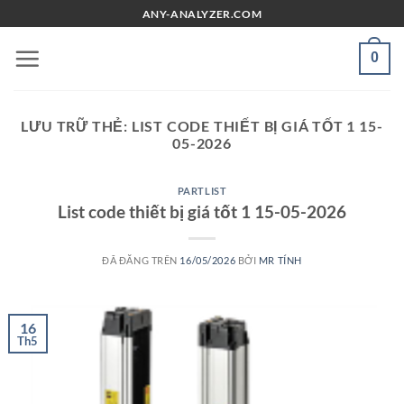
Chuyển
ANY-ANALYZER.COM
đến
nội
0
dung
LƯU TRỮ THẺ:
LIST CODE THIẾT BỊ GIÁ TỐT 1 15-
05-2026
PARTLIST
List code thiết bị giá tốt 1 15-05-2026
ĐÃ ĐĂNG TRÊN
16/05/2026
BỞI
MR TÍNH
16
Th5