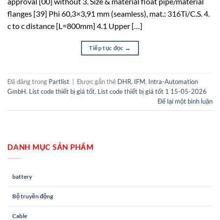
approval [00] without 3. Size & material float pipe/material
flanges [39] Phi 60,3×3,91 mm (seamless), mat.: 316Ti/C.S. 4.
c to c distance [L=800mm] 4.1 Upper […]
Tiếp tục đọc
→
Đã đăng trong
Partlist
|
Được gắn thẻ
DHR
,
IFM
,
Intra-Automation
GmbH
,
List code thiết bị giá tốt
,
List code thiết bị giá tốt 1 15-05-2026
Để lại một bình luận
DANH MỤC SẢN PHẨM
battery
Bộ truyền động
Cable