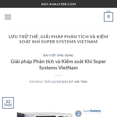
Chuyển
ANY-ANALYZER.COM
đến
nội
0
dung
LƯU TRỮ THẺ:
GIẢI PHÁP PHÂN TÍCH VÀ KIỂM
SOÁT KHÍ SUPER SYSTEMS VIETNAM
BÀI VIẾT ỨNG DỤNG
Giải pháp Phân tích và Kiểm soát Khí Super
Systems VietNam
ĐÃ ĐĂNG TRÊN
22/10/2025
BỞI
MR TÍNH
22
Th10