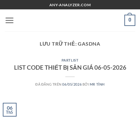
Chuyển
ANY-ANALYZER.COM
đến
nội
0
dung
LƯU TRỮ THẺ:
GASDNA
PARTLIST
LIST CODE THIẾT BỊ SẴN GIÁ 06-05-2026
ĐÃ ĐĂNG TRÊN
06/05/2026
BỞI
MR TÍNH
06
Th5