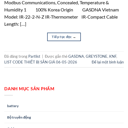
Modbus Communications, Concealed, Temperature &
Humidity 1 100% Korea Origin GASDNA Vietnam
Model: IR-22-2-N-Z IR-Thermometer IR-Compact Cable
Length: […]
Tiếp tục đọc
→
Đã đăng trong
Partlist
|
Được gắn thẻ
GASDNA
,
GREYSTONE
,
KNF
,
LIST CODE THIẾT BỊ SẴN GIÁ 06-05-2026
Để lại một bình luận
DANH MỤC SẢN PHẨM
battery
Bộ truyền động