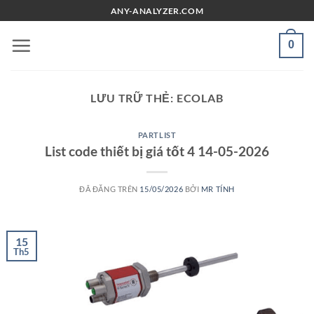
Chuyển
ANY-ANALYZER.COM
đến
nội
0
dung
LƯU TRỮ THẺ:
ECOLAB
PARTLIST
List code thiết bị giá tốt 4 14-05-2026
ĐÃ ĐĂNG TRÊN
15/05/2026
BỞI
MR TÍNH
15
Th5