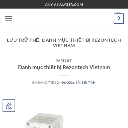
Chuyển
ANY-ANALYZER.COM
đến
nội
0
dung
LƯU TRỮ THẺ:
DANH MỤC THIẾT BỊ REZONTECH
VIETNAM
PARTLIST
Danh mục thiết bị Rezontech Vietnam
ĐÃ ĐĂNG TRÊN
24/06/2026
BỞI
MR TÍNH
24
Th6