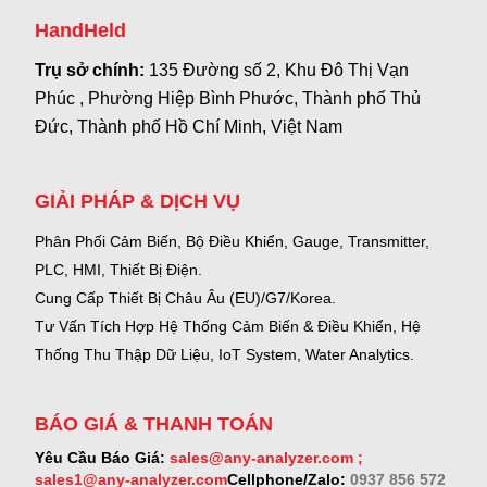
HandHeld
Trụ sở chính:
135 Đường số 2, Khu Đô Thị Vạn
Phúc , Phường Hiệp Bình Phước, Thành phố Thủ
Đức, Thành phố Hồ Chí Minh, Việt Nam
GIẢI PHÁP & DỊCH VỤ
Phân Phối Cảm Biến, Bộ Điều Khiển, Gauge,
Transmitter,
PLC, HMI, Thiết Bị Điện.
Cung Cấp Thiết Bị Châu Âu (EU)/G7/Korea.
Tư Vấn Tích Hợp Hệ Thống Cảm Biến & Điều Khiển, Hệ
Thống Thu Thập Dữ Liệu, IoT System, Water Analytics.
BÁO GIÁ & THANH TOÁN
Yêu Cầu Báo Giá:
sales@any-analyzer.com ;
sales1@any-analyzer.com
Cellphone/Zalo:
0937 856 572