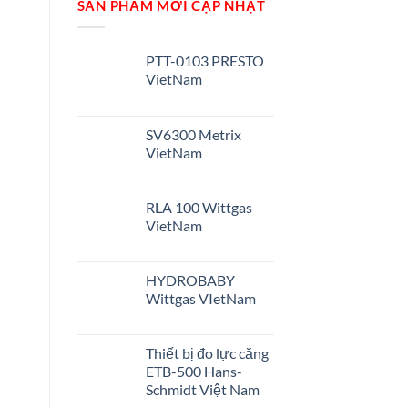
SẢN PHẨM MỚI CẬP NHẬT
PTT-0103 PRESTO
VietNam
SV6300 Metrix
VietNam
RLA 100 Wittgas
VietNam
HYDROBABY
Wittgas VIetNam
Thiết bị đo lực căng
ETB-500 Hans-
Schmidt Việt Nam