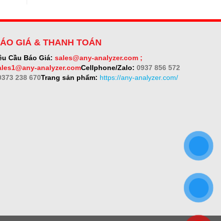
ÁO GIÁ & THANH TOÁN
êu Cầu Báo Giá:
sales@any-analyzer.com ;
ales1@any-analyzer.com
Cellphone/Zalo:
0937 856 572
 0373 238 670
Trang sản phẩm:
https://any-analyzer.com/