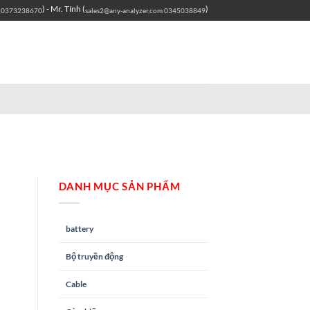
) - Mr. Tính (
)
0373238670
sales2@any-analyzer.com
0345038849
DANH MỤC SẢN PHẨM
battery
Bộ truyền động
Cable