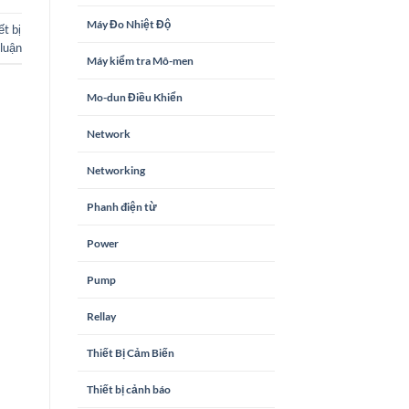
Máy Đo Nhiệt Độ
ết bị
 luận
Máy kiểm tra Mô-men
Mo-dun Điều Khiển
Network
Networking
Phanh điện từ
Power
Pump
Rellay
Thiết Bị Cảm Biến
Thiết bị cảnh báo