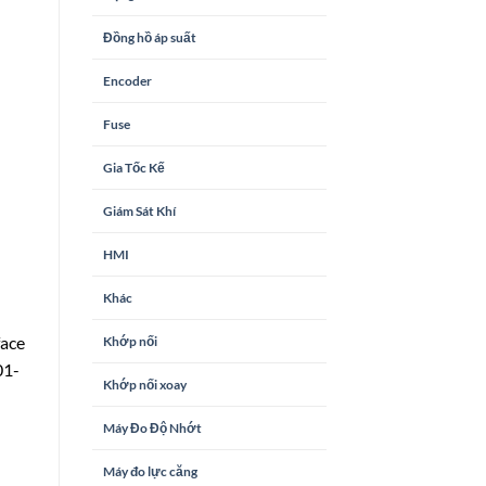
Đồng hồ áp suất
Encoder
Fuse
Gia Tốc Kế
Giám Sát Khí
HMI
Khác
ace
Khớp nối
01-
Khớp nối xoay
Máy Đo Độ Nhớt
Máy đo lực căng