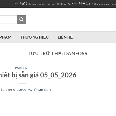
Ms. Ngà (
) - Ms. Như (
sales@any-analyzer.com
0937856572
sales1@any-analyzer.com
 PHẨM
THƯƠNG HIỆU
LIÊN HỆ
LƯU TRỮ THẺ:
DANFOSS
PARTLIST
thiết bị sẵn giá 05_05_2026
ĐĂNG TRÊN
06/05/2026
BỞI
MR TÍNH