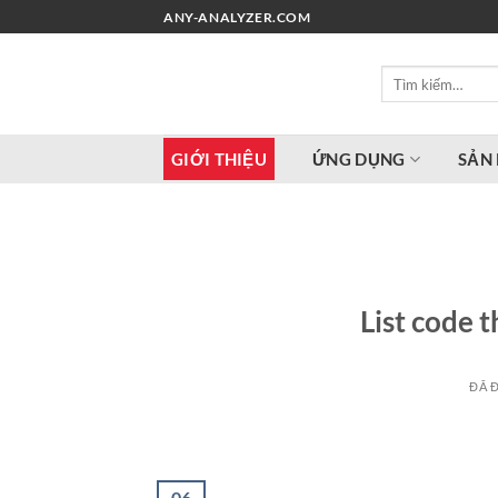
Chuyển
ANY-ANALYZER.COM
đến
nội
Tìm
dung
kiếm:
GIỚI THIỆU
ỨNG DỤNG
SẢN
List code 
ĐÃ 
06